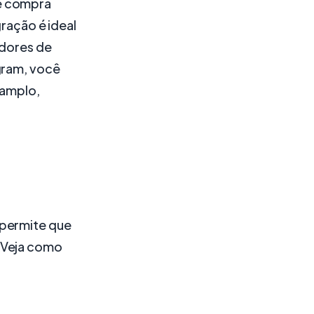
de compra
gração é ideal
adores de
gram, você
 amplo,
 permite que
 Veja como