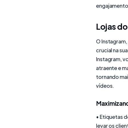
engajamento
Lojas do
O Instagram,
crucial na su
Instagram, v
atraente e m
tornando mai
vídeos.
Maximizand
• Etiquetas 
levar os clien