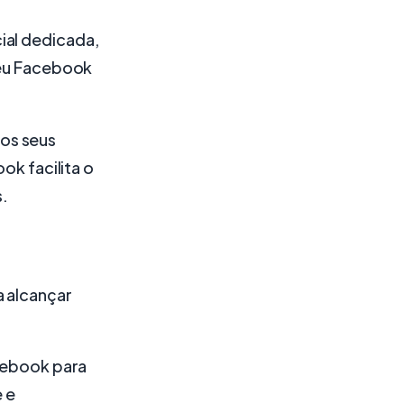
ial dedicada,
seu Facebook
 os seus
ok facilita o
.
a alcançar
acebook para
 e