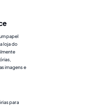
ce
 um papel
a loja do
almente
órias,
as imagens e
rias para