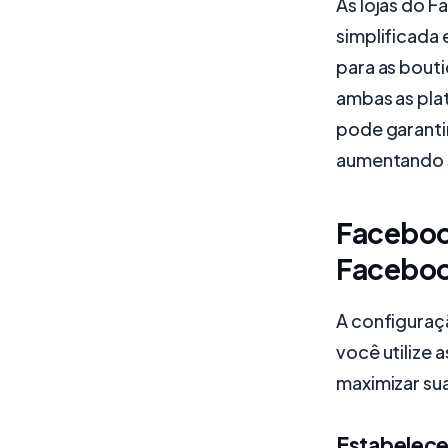
As lojas do 
simplificada 
para as bouti
ambas as pla
pode garanti
aumentando 
Facebook
Facebo
A configuraç
você utilize
maximizar su
Estabelece