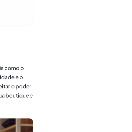
ais como o
lidade e o
itar o poder
ua boutique e