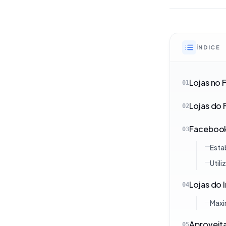
ÍNDICE
Lojas no 
01
Lojas do 
02
Facebook
03
Esta
Util
Lojas do 
04
Maxi
Aproveit
05