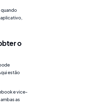
, quando
aplicativo,
obter o
 pode
Aqui estão
ebook e vice-
m ambas as