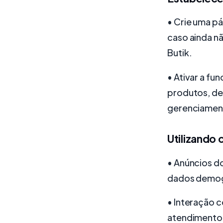
• Crie uma p
caso ainda nã
Butik.
• Ativar a fun
produtos, def
gerenciament
Utilizando
• Anúncios d
dados demogr
• Interação c
atendimento 