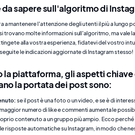
 da sapere sull'algoritmo di Insta
 a mantenere l'attenzione degli utenti il più a lungo po
si trovano molte informazioni sull'algoritmo, ma vale l
ttingete alla vostra esperienza, fidatevi del vostro intu
seguite le indicazioni aggiornate di Instagram stesso!
la piattaforma, gli aspetti chiave
ano la portata dei post sono:
tenuto:
se il post è una foto o un video, e se è di interess
maggior numero di like e commenti aumenta le possibil
proprio contenuto a un gruppo più ampio. Ecco perché
e le risposte automatiche su Instagram, in modo che n