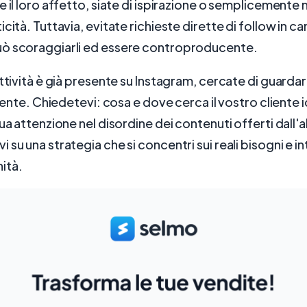
e il loro affetto, siate di ispirazione o semplicemente 
icità. Tuttavia, evitate richieste dirette di follow in 
ò scoraggiarli ed essere controproducente.
attività è già presente su Instagram, cercate di guardar
cliente. Chiedetevi: cosa e dove cerca il vostro cliente
sua attenzione nel disordine dei contenuti offerti dall'
su una strategia che si concentri sui reali bisogni e in
ità.