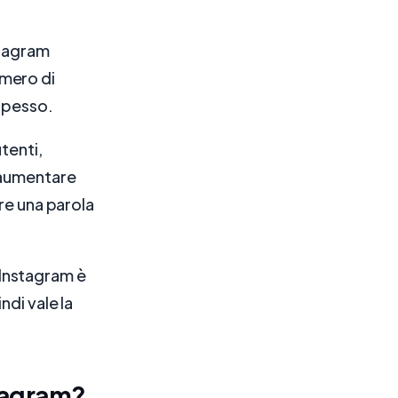
stagram
mero di
 spesso.
utenti,
 aumentare
re una parola
ù Instagram è
di vale la
tagram?