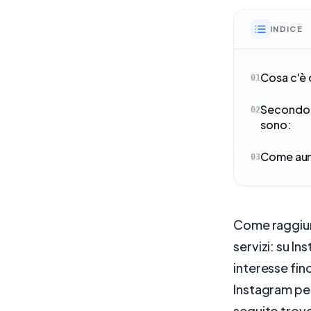
INDICE
Cosa c'è 
01
Secondo l
02
sono:
Come aume
03
Come raggiun
servizi: su I
interesse fin
Instagram per
seguito trove