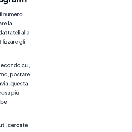
 il numero
are la
attateli alla
lizzare gli
 secondo cui,
orno, postare
tavia, questa
cosa più
bbe
ti, cercate