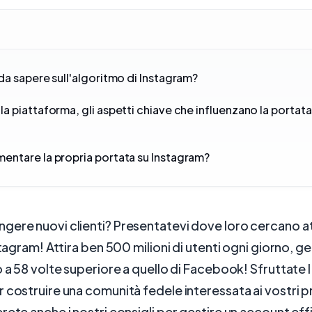
da sapere sull'algoritmo di Instagram?
a piattaforma, gli aspetti chiave che influenzano la portata
ntare la propria portata su Instagram?
gere nuovi clienti? Presentatevi dove loro cercano 
nstagram! Attira ben 500 milioni di utenti ogni giorno, 
o a 58 volte superiore a quello di Facebook! Sfruttate 
 costruire una comunità fedele interessata ai vostri p
rete anche i nostri consigli per gestire un account eff