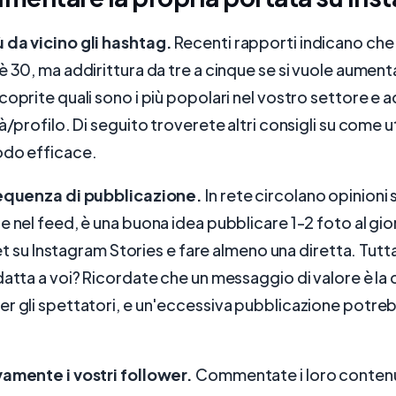
 da vicino gli hashtag.
Recenti rapporti indicano che
è 30, ma addirittura da tre a cinque se si vuole aument
oprite quali sono i più popolari nel vostro settore e ad
à/profilo. Di seguito troverete altri consigli su come uti
odo efficace.
requenza di pubblicazione.
In rete circolano opinioni
e nel feed, è una buona idea pubblicare 1-2 foto al gi
 set su Instagram Stories e fare almeno una diretta. Tut
datta a voi? Ricordate che un messaggio di valore è la 
r gli spettatori, e un'eccessiva pubblicazione potre
vamente i vostri follower.
Commentate i loro contenu