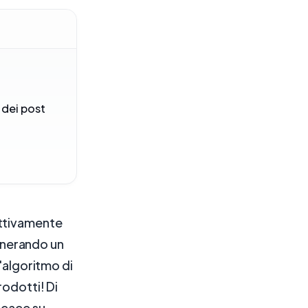
 dei post
attivamente
generando un
l'algoritmo di
rodotti! Di
icace su