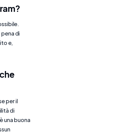
gram?
ssibile.
a pena di
ito e,
 che
e per il
ità di
 è una buona
essun