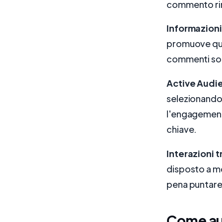
commento rim
Informazioni
promuove que
commenti sono
Active Audi
selezionando 
l'engagement,
chiave.
Interazioni t
disposto a mo
pena puntare
Come aum