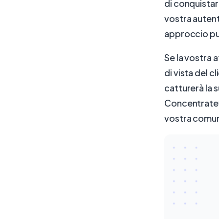
di conquistar
vostra autent
approccio pu
Se la vostra 
di vista del 
catturerà la 
Concentratevi 
vostra comun