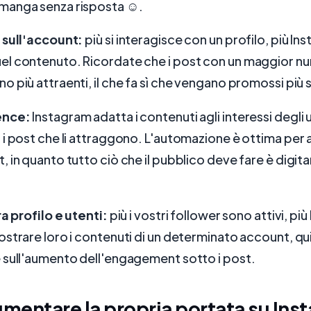
anga senza risposta ☺️.
 sull'account:
più si interagisce con un profilo, più In
l contenuto. Ricordate che i post con un maggior nu
 più attraenti, il che fa sì che vengano promossi più
ence:
Instagram adatta i contenuti agli interessi degli 
i post che li attraggono. L'automazione è ottima per
 in quanto tutto ciò che il pubblico deve fare è digita
ra profilo e utenti:
più i vostri follower sono attivi, pi
strare loro i contenuti di un determinato account, quin
 sull'aumento dell'engagement sotto i post.
entare la propria portata su Ins