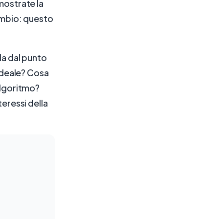
mostrate la
cambio: questo
la dal punto
 ideale? Cosa
algoritmo?
teressi della