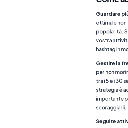
Guardare più
ottimale non 
popolarità. Sc
vostra attivit
hashtag in m
Gestire la f
per non morir
tra i 5 e i 30
strategia è a
importante pe
scoraggiarli.
Seguite atti