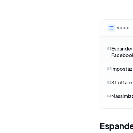
INDICE
Espandere
01
Faceboo
Impostazi
02
Sfruttare
03
Massimizz
04
Espander