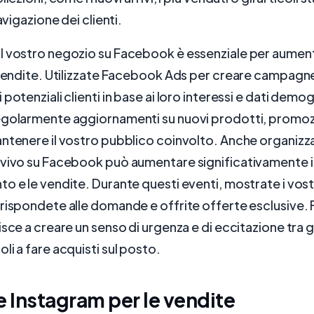
navigazione dei clienti.
 vostro negozio su Facebook è essenziale per aumenta
 vendite. Utilizzate Facebook Ads per creare campagn
potenziali clienti in base ai loro interessi e dati demog
egolarmente aggiornamenti su nuovi prodotti, promoz
ntenere il vostro pubblico coinvolto. Anche organizza
 vivo su Facebook può aumentare significativamente i
o e le vendite. Durante questi eventi, mostrate i vostr
 rispondete alle domande e offrite offerte esclusive
sce a creare un senso di urgenza e di eccitazione tra gl
li a fare acquisti sul posto.
e Instagram per le vendite