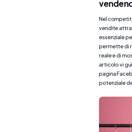
vendend
Nel competiti
vendite attr
essenziale per
permette di r
reale e di mo
articolo vi gu
pagina Facebo
potenziale de