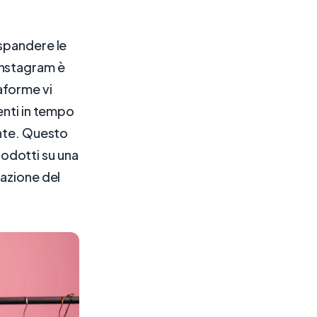
espandere le
Instagram è
taforme vi
enti in tempo
ante. Questo
prodotti su una
zazione del