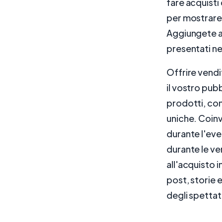
fare acquisti
per mostrare i
Aggiungete ad
presentati ne
Offrire vendi
il vostro pubb
prodotti, cond
uniche. Coin
durante l'eve
durante le ve
all'acquisto 
post, storie 
degli spettat