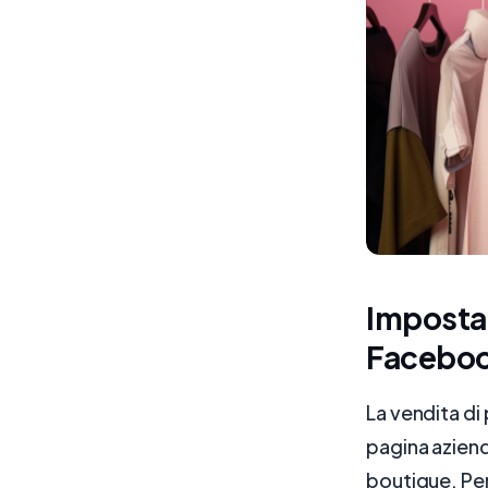
Impostaz
Facebo
La vendita di
pagina aziend
boutique. Per