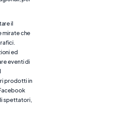
re il
e mirate che
rafici.
ioni ed
re eventi di
l
i prodotti in
. Facebook
i spettatori,