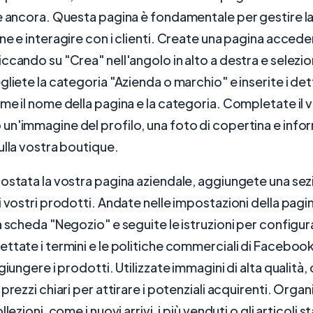
e ancora. Questa pagina è fondamentale per gestire l
ne e interagire con i clienti. Create una pagina acced
ccando su "Crea" nell'angolo in alto a destra e selez
gliete la categoria "Azienda o marchio" e inserite i det
me il nome della pagina e la categoria. Completate il 
n'immagine del profilo, una foto di copertina e info
ulla vostra boutique.
ostata la vostra pagina aziendale, aggiungete una se
i vostri prodotti. Andate nelle impostazioni della pagi
a scheda "Negozio" e seguite le istruzioni per configura
ttate i termini e le politiche commerciali di Facebook
giungere i prodotti. Utilizzate immagini di alta qualità,
prezzi chiari per attirare i potenziali acquirenti. Organi
lezioni, come i nuovi arrivi, i più venduti o gli articoli s