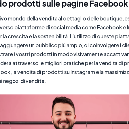
o prodotti sulle pagine Facebook
vo mondo della vendita al dettaglio delle boutique, 
averso piattaforme di social media come Facebook e 
 la crescita e la sostenibilità. L'utilizzo di queste piat
aggiungere un pubblico più ampio, di coinvolgere i cli
strare i vostri prodotti in modo visivamente accattiv
iderà attraverso le migliori pratiche per la vendita di 
ok, la vendita di prodotti su Instagram e la massimiz
i negozi di vendita.