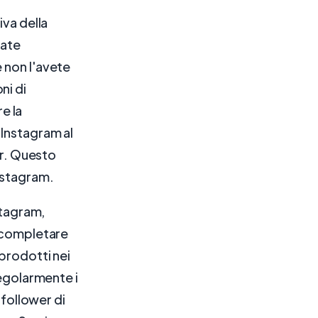
iva della
iate
 non l'avete
ni di
re la
 Instagram al
r. Questo
Instagram.
stagram,
r completare
 prodotti nei
regolarmente i
 follower di