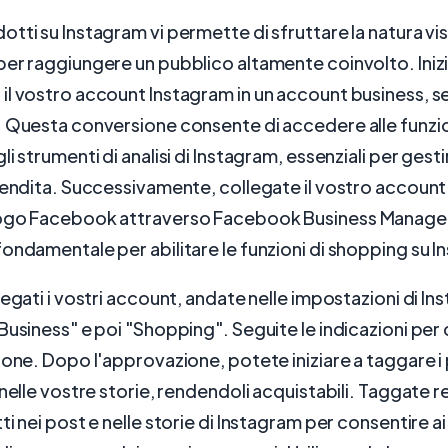
tti su Instagram vi permette di sfruttare la natura vis
er raggiungere un pubblico altamente coinvolto. Iniz
l vostro account Instagram in un account business, se
 Questa conversione consente di accedere alle funzio
i strumenti di analisi di Instagram, essenziali per gesti
vendita. Successivamente, collegate il vostro account
ogo Facebook attraverso Facebook Business Manage
ondamentale per abilitare le funzioni di shopping su 
legati i vostri account, andate nelle impostazioni di In
Business" e poi "Shopping". Seguite le indicazioni pe
ione. Dopo l'approvazione, potete iniziare a taggare i
 nelle vostre storie, rendendoli acquistabili. Taggate 
i nei post e nelle storie di Instagram per consentire ai