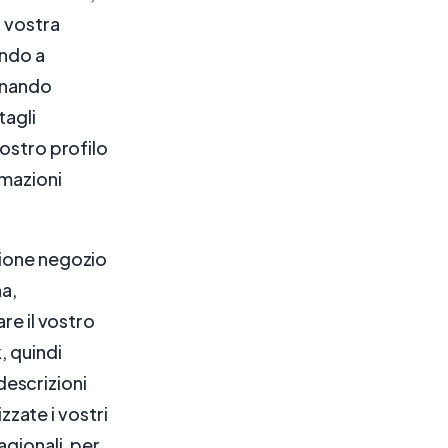
a vostra
endo a
ionando
tagli
vostro profilo
rmazioni
zione negozio
na,
re il vostro
, quindi
 descrizioni
zzate i vostri
tagionali, per