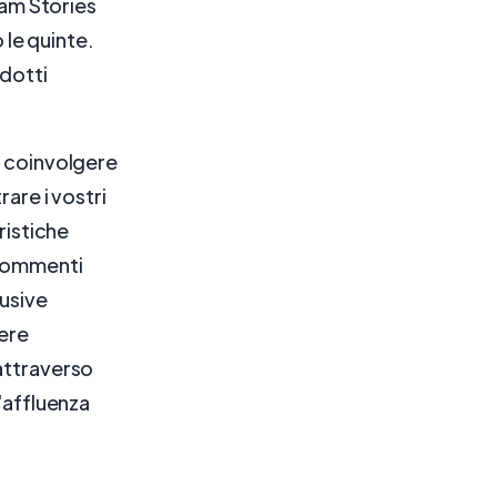
ram Stories
 le quinte.
odotti
r coinvolgere
are i vostri
ristiche
 commenti
lusive
gere
 attraverso
'affluenza