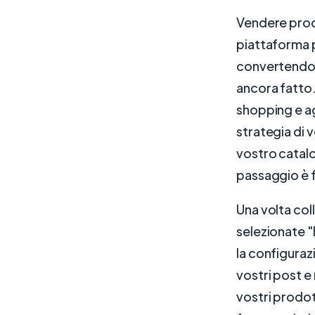
Vendere prodo
piattaforma p
convertendo i
ancora fatto.
shopping e agl
strategia di 
vostro catal
passaggio è f
Una volta col
selezionate "
la configuraz
vostri post e
vostri prodott