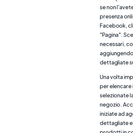
se non l'avet
presenza onli
Facebook, cli
"Pagina". Sce
necessari, co
aggiungendo u
dettagliate s
Una volta imp
per elencare 
selezionate l
negozio. Acce
iniziate ad ag
dettagliate e 
prodotti in col