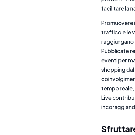
facilitare la 
Promuovere il
traffico e le
raggiungano i 
Pubblicate r
eventi per ma
shopping dal
coinvolgiment
tempo reale,
Live contribui
incoraggiando
Sfruttar