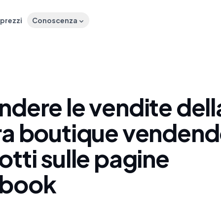
 prezzi
Conoscenza
dere le vendite dell
ra boutique venden
tti sulle pagine
ebook