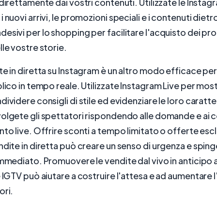
 direttamente dai vostri contenuti. Utilizzate le Instag
 nuovi arrivi, le promozioni speciali e i contenuti dietro
esivi per lo shopping per facilitare l'acquisto dei pr
lle vostre storie.
te in diretta su Instagram è un altro modo efficace pe
lico in tempo reale. Utilizzate Instagram Live per mostr
ividere consigli di stile ed evidenziare le loro caratte
volgete gli spettatori rispondendo alle domande e ai
nto live. Offrire sconti a tempo limitato o offerte esc
ndite in diretta può creare un senso di urgenza e spin
immediato. Promuovere le vendite dal vivo in anticipo
e IGTV può aiutare a costruire l'attesa e ad aumentare l
ori.