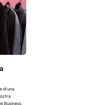
a
e di una
vostra
ok Business,