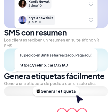
Kamila Nowak
Selmo 10
Krysia Kowalska
¡Hola! 🙋‍♀️
SMS con resumen
Los clientes reciben un resumen en su teléfono vía
SMS.
Tu pedido en Butik se ha realizado. Paga aquí:

https://selmo.cart/321AD
Genera etiquetas fácilmente
Genera una etiqueta de pedido con un solo clic.
Generar etiqueta