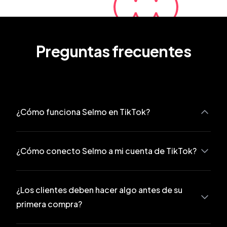
Preguntas frecuentes
¿Cómo funciona Selmo en TikTok?
Durante las transmisiones en directo, Selmo reconoce los 
comentarios de los espectadores que contienen códigos 
¿Cómo conecto Selmo a mi cuenta de TikTok?
de producto (p. ej., «Selmo 10»). Cuando un cliente 
introduce el código, recibe un SMS con el resumen del 
pedido y un enlace de pago. Todos los pedidos se envían a 
¿Los clientes deben hacer algo antes de su
tu panel de control de Selmo, igual que con las ventas de 
primera compra?
Facebook.