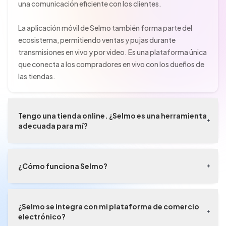
una comunicación eficiente con los clientes.

La aplicación móvil de Selmo también forma parte del 
ecosistema, permitiendo ventas y pujas durante 
transmisiones en vivo y por video. Es una plataforma única 
que conecta a los compradores en vivo con los dueños de 
las tiendas.
Tengo una tienda online. ¿Selmo es una herramienta
adecuada para mí?
¡Sí!
 Selmo es una solución para tiendas online que buscan 
aumentar las ventas
, 
acortar el proceso de compra
¿Cómo funciona Selmo?
y 
vender eficazmente en redes sociales
 mediante 
transmisiones en vivo y video.
Como propietario de una tienda de comercio electrónico, 
puede vender a través de videos o transmisiones en vivo en 
¿Selmo se integra con mi plataforma de comercio
Además, la app de Selmo te permite llegar a nuevos 
tres canales simultáneamente:
electrónico?
clientes que compran habitualmente en vivo, creando un 
en 
Instagram
,