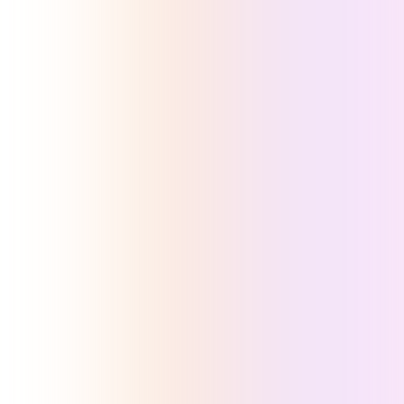
MÁS DE 1 MILLÓN DE COMPRADORES ACTIVOS
Vende en la app de Selmo en
Facebook, Instagram y
TikTok