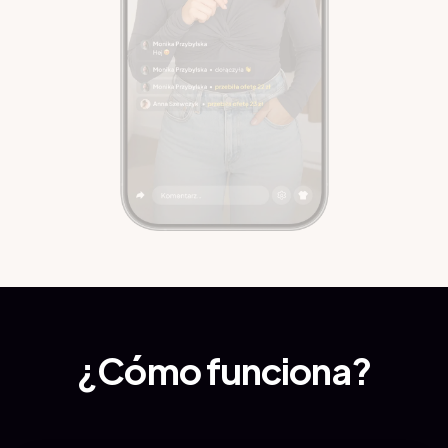
€22
Vestido
Subasta
él lidera
00:05
Ana
Límite
Licitación
:
€23
¿Cómo funciona?