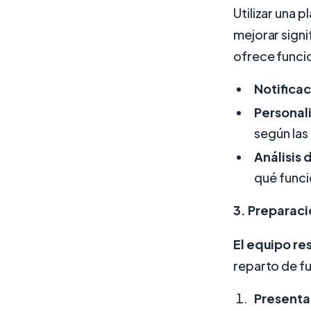
Utilizar una
mejorar signi
ofrece func
Notifica
Personal
según las
Análisis 
qué funci
3. Preparaci
El equipo re
reparto de f
Presenta