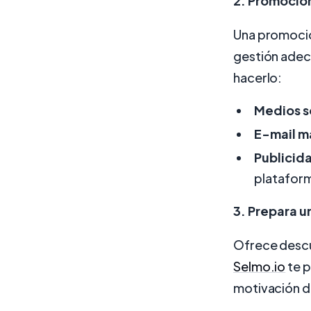
2. Promoción
Una promoción
gestión adec
hacerlo:
Medios s
E-mail m
Publicid
plataform
3. Prepara u
Ofrece descu
Selmo.io
te p
motivación 