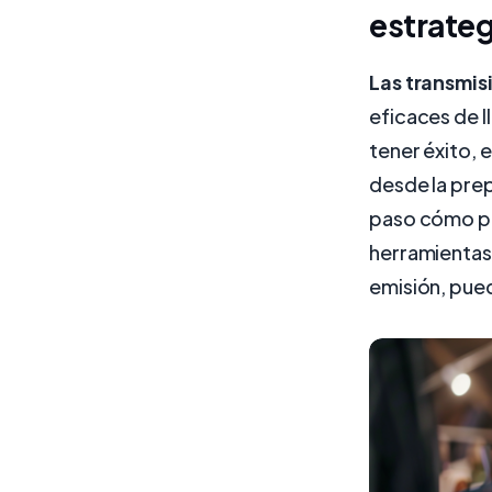
estrateg
Las transmis
eficaces de l
tener éxito, 
desde la prep
paso cómo pla
herramientas
emisión, pued