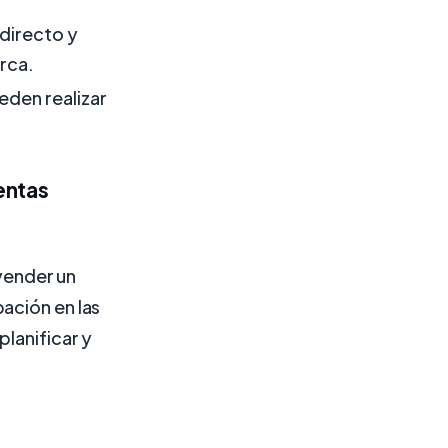
 directo y
rca.
eden realizar
entas
 vender un
ación en las
planificar y