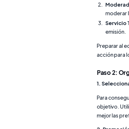
Moderad
moderar 
Servicio
emisión.
Preparar al e
acción para 
Paso 2: Or
1. Selecciona
Para consegui
objetivo. Uti
mejor las pre