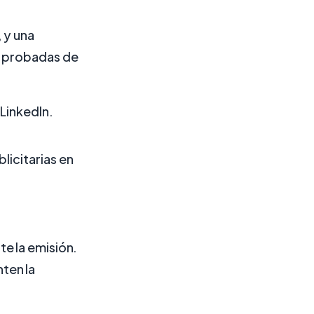
 y una
s probadas de
LinkedIn.
icitarias en
e la emisión.
ten la