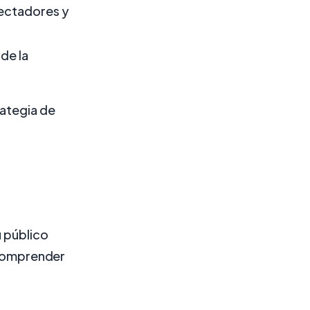
pectadores y
 de la
rategia de
u público
comprender