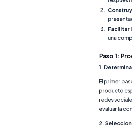
Construy
presentad
Facilitar
una compr
Paso 1: Pro
1. Determina
El primer pas
producto espe
redes sociale
evaluar la co
2. Seleccio