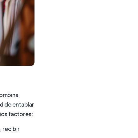
combina
ad de entablar
rios factores:
 recibir