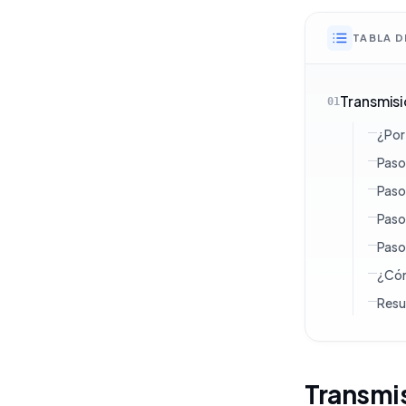
TABLA 
Transmisi
01
¿Por
Paso 
Paso
Paso 
Paso 
¿Cóm
Res
Transmis