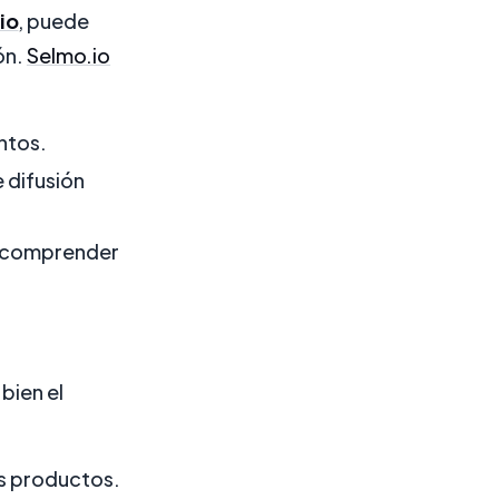
io
, puede
ón.
Selmo.io
ntos.
 difusión
a comprender
 bien el
os productos.