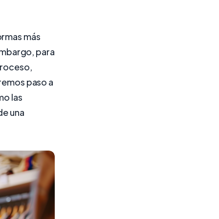
formas más
 embargo, para
proceso,
raremos paso a
mo las
 de una