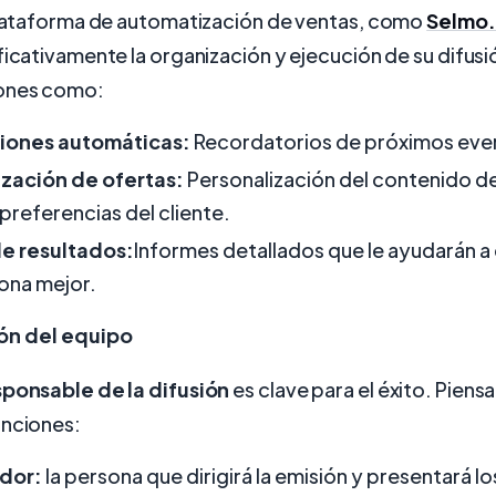
 plataforma de automatización de ventas, como
Selmo.
ficativamente la organización y ejecución de su difusi
iones como:
ciones automáticas:
Recordatorios de próximos eve
ización de ofertas:
Personalización del contenido de
 preferencias del cliente.
de resultados:
Informes detallados que le ayudarán 
ona mejor.
ón del equipo
sponsable de la difusión
es clave para el éxito. Piensa
unciones:
dor:
la persona que dirigirá la emisión y presentará l