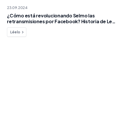
23.09.2024
¿Cómo está revolucionando Selmo las
retransmisiones por Facebook? Historia de Le
Duplex Ales 😀
Léelo
¿Quieres preguntar sobre algo?
Contacto