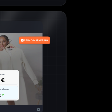
g
SELMO MARKETING
nden
 €
nnahmen
x