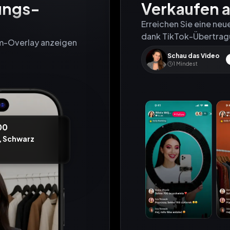
ungs-
Verkaufen a
Erreichen Sie eine ne
dank TikTok-Übertra
Schau das Video
1
Mindest
00
,
Schwarz