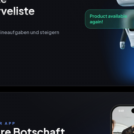
veliste 
tineaufgaben und steigern 
R APP
re Botschaft
