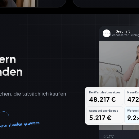
Ihr Geschäft
Gesponserter Beitra
ern

den 
hen, die tatsächlich kaufen 
Der Wert des Umsatzes
Neue Ku
48.217 €
472
Ausgegebener Betrag
Werbeei
5.217 €
9.2
Neue Kunden gewinnen