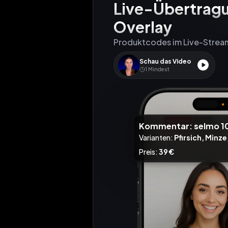
Live-Übertrag
Overlay
Schau das Video
1
Mindest
Kommentar
: selmo 1
Varianten
:
Pfirsich
,
Minze
Preis
:
39 €