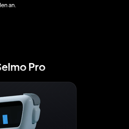
len an.
Selmo Pro