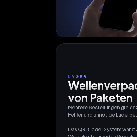
LAGER
Wellenverpa
von Paketen
Mehrere Bestellungen gleich
Fehler und unnötige Lagerbes
Das QR-Code-System wählt au
Warenkorb für jedes Produkt 