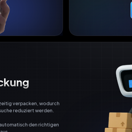
ckung

zeitig verpacken, wodurch 
uche reduziert werden.

tomatisch den richtigen 
aus.