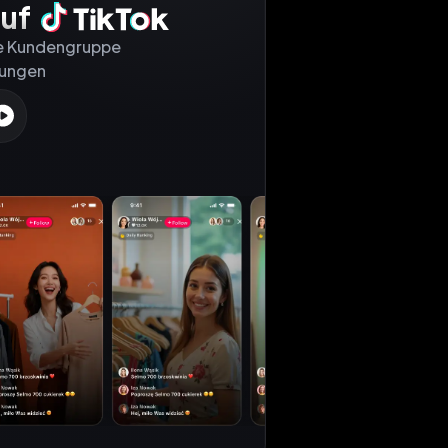
uf
ue Kundengruppe

gungen