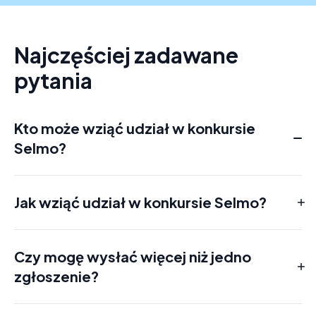
Najczęściej zadawane
pytania
Kto może wziąć udział w konkursie
Selmo?
Każda osoba fizyczna, która ukończyła 18 lat, ma pełną 
zdolność do czynności prawnych i mieszka na stałe w Polsce 
oraz jest użytkownikiem aplikacji Selmo.
Jak wziąć udział w konkursie Selmo?
Czy mogę wysłać więcej niż jedno
zgłoszenie?