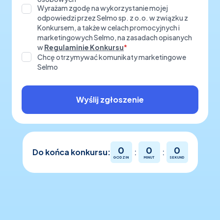
Wyrażam zgodę na wykorzystanie mojej
odpowiedzi przez Selmo sp. z o.o. w związku z
Konkursem, a także w celach promocyjnych i
marketingowych Selmo, na zasadach opisanych
w
Regulaminie Konkursu
*
Chcę otrzymywać komunikaty marketingowe
Selmo
Wyślij zgłoszenie
0
0
0
Do końca konkursu:
:
:
GODZIN
MINUT
SEKUND