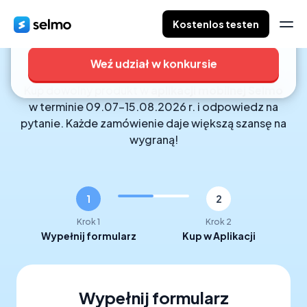
0
0
0
:
:
Kostenlos testen
Konkurs Selmo - wygraj waka
GODZIN
MINUT
SEKUND
Wziąć udział możesz do
15 sierpnia 2026 r.
Jak wziąć udział?
Weź udział w konkursie
Konkurs Wakacyjny
Kup dowolny produkt w
aplikacji mobilnej Selmo
Kupuj w aplikacji mobilnej
w terminie 09.07–15.08.2026 r. i odpowiedz na
Selmo
pytanie. Każde zamówienie daje większą szansę na
i wygrywaj
wygraną!
1
2
Krok 1
Krok 2
Wypełnij formularz
Kup w Aplikacji
Wypełnij formularz