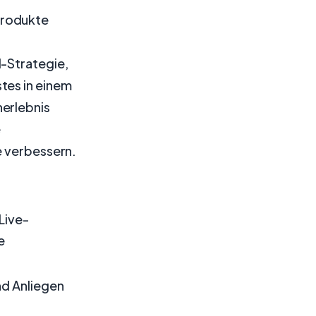
Produkte
l-Strategie,
tes in einem
nerlebnis
e
e verbessern.
 Live-
e
nd Anliegen