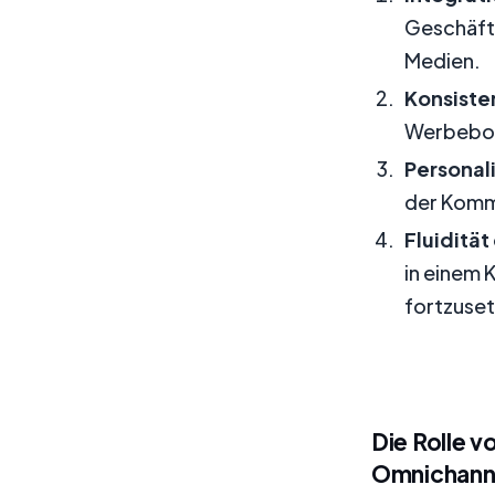
Geschäft
Medien.
Konsiste
Werbebots
Personal
der Kommu
Fluidität
in einem 
fortzuset
Die Rolle 
Omnichann