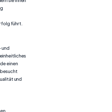
dem sie ihnen
ig
olg führt.
- und
einheitliches
nde einen
 besucht
ualität und
ren