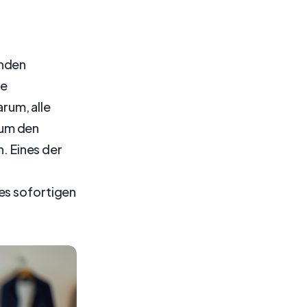
unden
le
rum, alle
 um den
n. Eines der
nes sofortigen