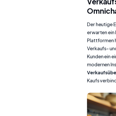
Verkaufs
Omnicha
Der heutige 
erwarten ein 
Plattformen 
Verkaufs- un
Kunden ein ei
modernen Ins
Verkaufsüb
Kaufs verbin