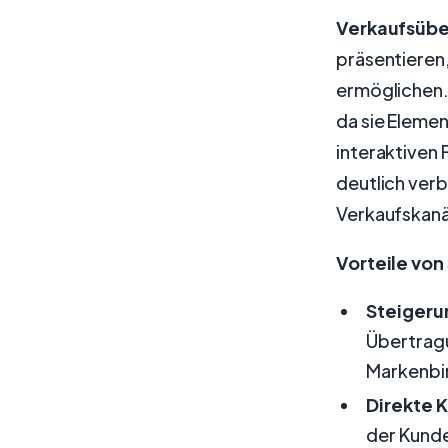
Verkaufsüb
präsentieren
ermöglichen.
da sie Eleme
interaktiven
deutlich verb
Verkaufskanäl
Vorteile von
Steiger
Übertragu
Markenbi
Direkte 
der Kunde