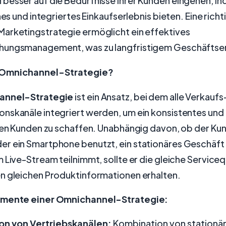
besser auf die Bedürfnisse ihrer Kunden eingehen, in
hes und integriertes Einkaufserlebnis bieten. Eine richt
arketingstrategie ermöglicht ein effektives
ungsmanagement, was zu langfristigem Geschäftserf
e Omnichannel-Strategie?
annel-Strategie
ist ein Ansatz, bei dem alle Verkaufs
nskanäle integriert werden, um ein konsistentes und 
 den Kunden zu schaffen. Unabhängig davon, ob der Ku
r ein Smartphone benutzt, ein stationäres Geschäft
 Live-Stream teilnimmt, sollte er die gleiche Serviceq
n gleichen Produktinformationen erhalten.
emente einer Omnichannel-Strategie:
ion von Vertriebskanälen:
Kombination von stationä