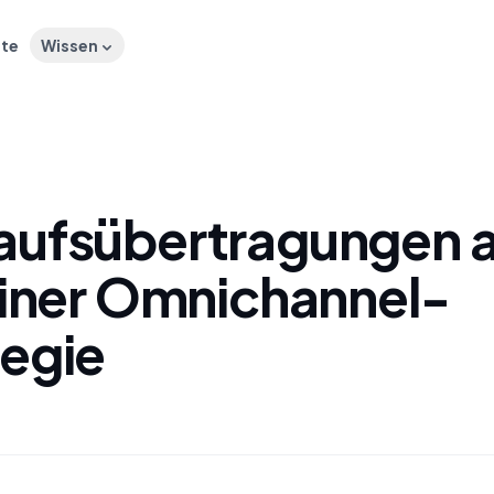
ste
Wissen
aufsübertragungen a
 einer Omnichannel-
tegie