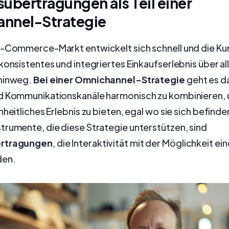
übertragungen als Teil einer
nnel-Strategie
E-Commerce-Markt entwickelt sich schnell und die K
konsistentes und integriertes Einkaufserlebnis über al
hinweg.
Bei einer Omnichannel-Strategie
geht es da
d Kommunikationskanäle harmonisch zu kombinieren,
nheitliches Erlebnis zu bieten, egal wo sie sich befinde
trumente, die diese Strategie unterstützen, sind
ertragungen
, die Interaktivität mit der Möglichkeit ei
den.