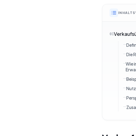
INHALTS
Verkaufsü
01
Defi
Die 
Wie i
Erwar
Beis
Nutz
Pers
Zus