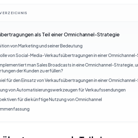
VERZEICHNIS
bertragungen als Teil einer Omnichannel-Strategie
nition von Marketing und seiner Bedeutung
Rolle von Social-Media-Verkaufsübertragungen in einer Omnichannel-
mplementiert man Sales Broadcasts in eine Omnichannel-Strategie, u
tungen der Kunden zu erfüllen?
piel für den Einsatz von Verkaufsübertragungen in einer Omnichannel-
ung von Automatisierungswerkzeugen für Verkaufssendungen
pektiven für die künftige Nutzung von Omnichannel
ammenfassung