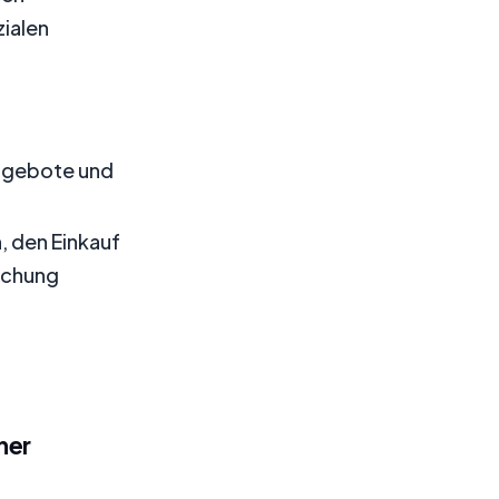
ialen
ngebote und
 den Einkauf
echung
ner