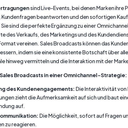
ertragungen
sind Live-Events, bei denen Marken ihre 
, Kundenfragen beantworten und den sofortigen Kauf
 Sie sind die perfekte Ergänzung zu einer Omnichanne
nte des Verkaufs, des Marketings und des Kundendiens
 Format vereinen. Sales Broadcasts können das Kunde
essern, indem sie eine konsistente Botschaft über all
e hinweg vermitteln und die Interaktion mit der Mark
 Sales Broadcasts in einer Omnichannel-Strategie:
ung des Kundenengagements:
Die Interaktivität von
ngen zieht die Aufmerksamkeit auf sich und baut ein
ndung auf.
Kommunikation:
Die Möglichkeit, sofort auf Fragen u
n zu reagieren.