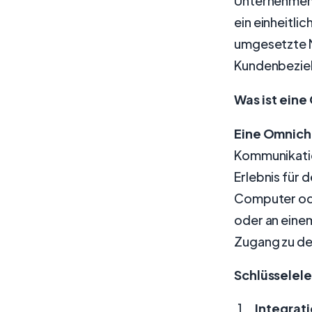
Unternehmen 
ein einheitlic
umgesetzte M
Kundenbezieh
Was ist ein
Eine Omnich
Kommunikatio
Erlebnis für
Computer ode
oder an einem
Zugang zu de
Schlüsselel
Integrat