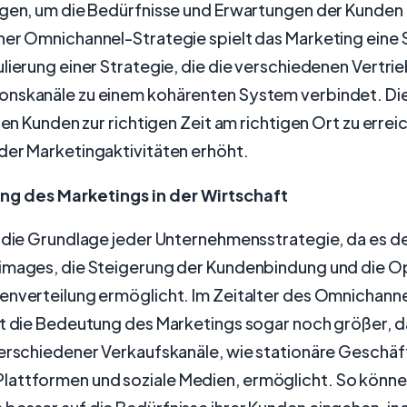
gen, um die Bedürfnisse und Erwartungen der Kunden z
er Omnichannel-Strategie spielt das Marketing eine S
lierung einer Strategie, die die verschiedenen Vertri
nskanäle zu einem kohärenten System verbindet. Di
igen Kunden zur richtigen Zeit am richtigen Ort zu errei
der Marketingaktivitäten erhöht.
g des Marketings in der Wirtschaft
t die Grundlage jeder Unternehmensstrategie, da es d
images, die Steigerung der Kundenbindung und die O
enverteilung ermöglicht. Im Zeitalter des Omnichanne
t die Bedeutung des Marketings sogar noch größer, da
erschiedener Verkaufskanäle, wie stationäre Geschäft
ttformen und soziale Medien, ermöglicht. So könn