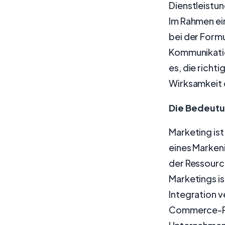
Dienstleistun
Im Rahmen ein
bei der Formu
Kommunikatio
es, die richt
Wirksamkeit 
Die Bedeutun
Marketing is
eines Marken
der Ressourc
Marketings is
Integration v
Commerce-Pla