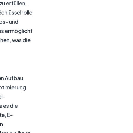
u erfüllen.
chlüsselrolle
ebs- und
es ermöglicht
chen, was die
en Aufbau
ptimierung
l-
 es die
e, E-
en