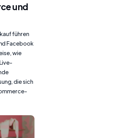
rce und
rkauf führen
 und Facebook
eise, wie
Live-
ende
ung, die sich
E-Commerce-