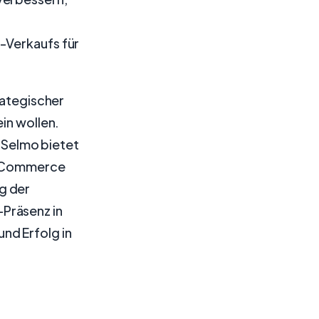
-Verkaufs für
rategischer
in wollen.
, Selmo bietet
FB-Commerce
g der
Präsenz in
nd Erfolg in