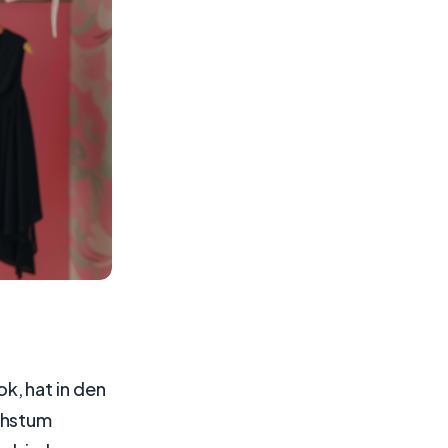
, hat in den
chstum