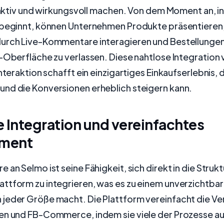
eraktiv und wirkungsvoll machen. Von dem Moment an, i
 beginnt, können Unternehmen Produkte präsentieren,
urch Live-Kommentare interagieren und Bestellungen
-Oberfläche zu verlassen. Diese nahtlose Integration
Interaktion schafft ein einzigartiges Einkaufserlebnis, 
nd die Konversionen erheblich steigern kann.
 Integration und vereinfachtes
ment
 an Selmo ist seine Fähigkeit, sich direkt in die Strukt
ttform zu integrieren, was es zu einem unverzichtbar
jeder Größe macht. Die Plattform vereinfacht die Ve
en und FB-Commerce, indem sie viele der Prozesse au