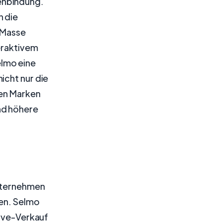
enbindung.
n die
r Masse
eraktivem
lmo eine
icht nur die
hen Marken
nd höhere
Unternehmen
len. Selmo
Live-Verkauf