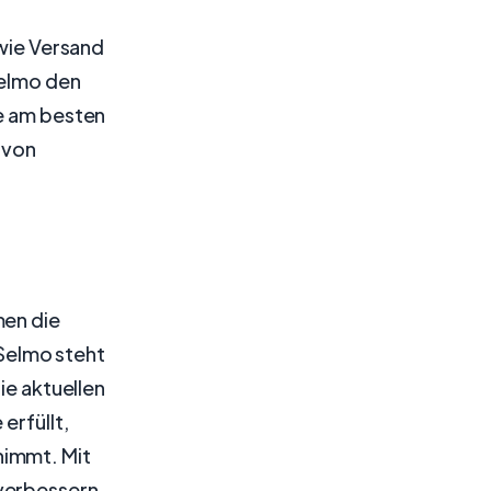
wie Versand
Selmo den
ie am besten
 von
men die
Selmo steht
ie aktuellen
rfüllt,
nimmt. Mit
verbessern,