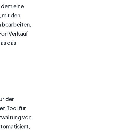
n dem eine
 mit den
 bearbeiten,
 von Verkauf
das das
ur der
en Tool für
rwaltung von
tomatisiert,