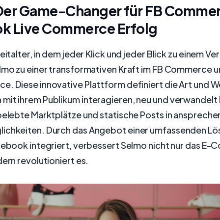
Der Game-Changer für FB Comme
k Live Commerce Erfolg
eitalter, in dem jeder Klick und jeder Blick zu einem Ve
elmo zu einer transformativen Kraft im FB Commerce
. Diese innovative Plattform definiert die Art und W
mit ihrem Publikum interagieren, neu und verwandelt 
 belebte Marktplätze und statische Posts in ansprech
ichkeiten. Durch das Angebot einer umfassenden Lös
acebook integriert, verbessert Selmo nicht nur das 
dern revolutioniert es.