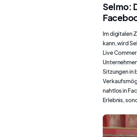
Selmo: 
Faceboo
Im digitalen Z
kann, wird S
Live Commerce
Unternehmen 
Sitzungen in
Verkaufsmögl
nahtlos in F
Erlebnis, son