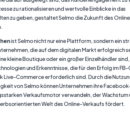
sse zu rationalisieren und wertvolle Einblicke in das
ten zu geben, gestaltet Selmo die Zukunft des Online
.
chen
ist Selmo nicht nur eine Plattform, sondern ein st
nternehmen, die auf dem digitalen Markt erfolgreich se
eine kleine Boutique oder ein großer Einzelhändler sind
echnologien und Erkenntnisse, die für den Erfolg im 
 Live-Commerce erforderlich sind. Durch die Nutzun
igkeit von Selmo können Unternehmen ihre Facebook-
ngsstarken Verkaufsmotor verwandeln, der Wachstum u
rbsorientierten Welt des Online-Verkaufs fördert.