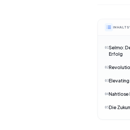
INHALTS
Selmo: D
01
Erfolg
Revoluti
02
Elevatin
03
Nahtlose
04
Die Zukun
05