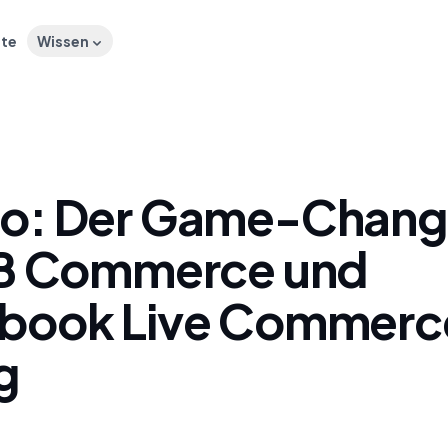
ste
Wissen
o: Der Game-Chang
FB Commerce und
book Live Commerc
g