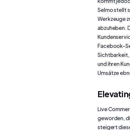
kommt jedoch
Selmo stellt
Werkzeuge zur
abzuheben. Du
Kundenservic
Facebook-Seit
Sichtbarkeit
und ihren Ku
Umsätze ebn
Elevati
Live Commerc
geworden, die
steigert dies