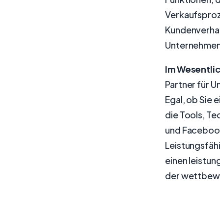
Verkaufsproze
Kundenverhal
Unternehmen
Im Wesentli
Partner für U
Egal, ob Sie 
die Tools, T
und Facebook
Leistungsfäh
einen leistu
der wettbewe