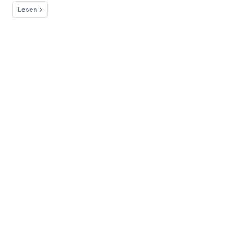
Lesen
Hast du Fragen?
Wir sind für dich da!
Kontakt
Blog
Effiziente Moderation von