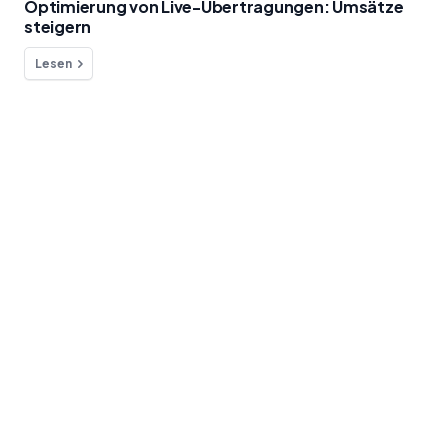
Optimierung von Live-Übertragungen: Umsätze
steigern
Lesen
Hast du Fragen?
Wir sind für dich da!
Kontakt
Blog