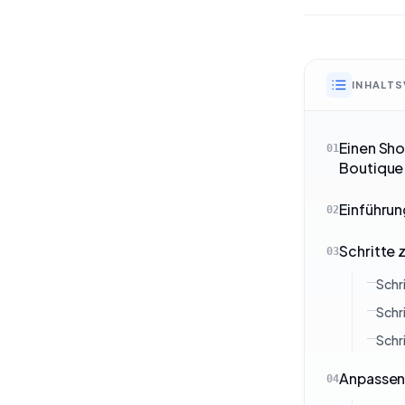
INHALTS
Einen Sho
01
Boutique
Einführu
02
Schritte 
03
Schri
Schr
Schri
Anpassen
04