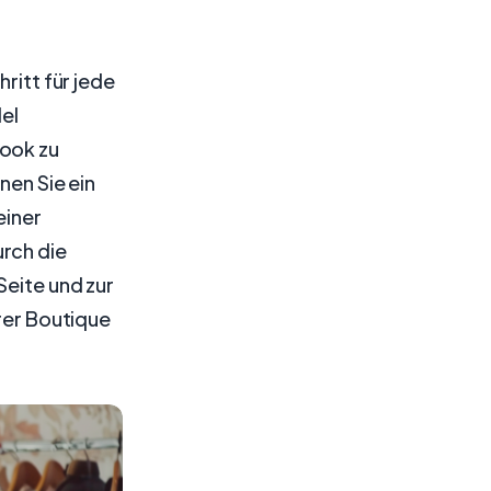
ritt für jede
del
book zu
nen Sie ein
einer
rch die
Seite und zur
hrer Boutique