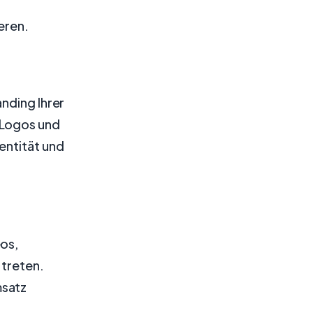
eren.
nding Ihrer
 Logos und
entität und
eos,
 treten.
msatz