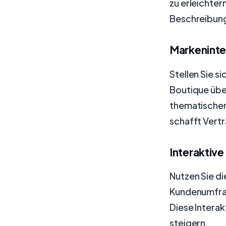
zu erleichter
Beschreibunge
Markeninte
Stellen Sie s
Boutique übe
thematischen 
schafft Vert
Interaktive
Nutzen Sie d
Kundenumfrag
Diese Intera
steigern.