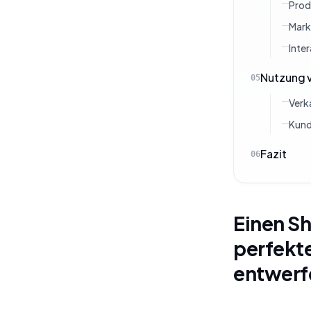
Prod
Mark
Inte
Nutzung v
05
Verk
Kund
Fazit
06
Einen Sh
perfekte
entwerf