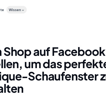
ste
Wissen
n Shop auf Facebook
llen, um das perfekt
ique-Schaufenster z
alten