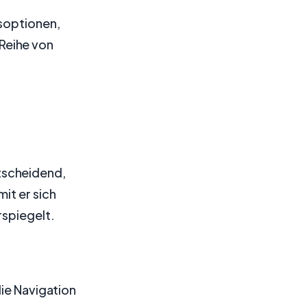
gsoptionen,
Reihe von
n
tscheidend,
it er sich
rspiegelt.
die Navigation