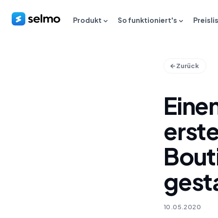
Produkt
So funktioniert's
Preisli
Zurück
Eine
erste
Bout
gest
10.05.2020