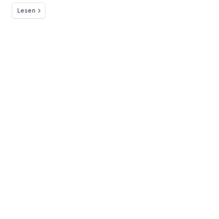
Lesen
Hast du Fragen?
Wir sind für dich da!
Kontakt
Blog
Effiziente Moderation von