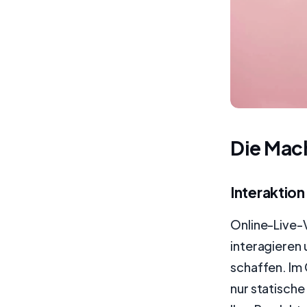
Die Mac
Interaktio
Online-Live-V
interagieren 
schaffen. I
nur statisch