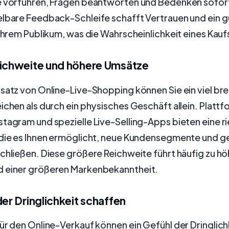
e vorführen, Fragen beantworten und Bedenken sofor
elbare Feedback-Schleife schafft Vertrauen und ein 
 Ihrem Publikum, was die Wahrscheinlichkeit eines Kauf
eichweite und höhere Umsätze
satz von Online-Live-Shopping können Sie ein viel bre
ichen als durch ein physisches Geschäft allein. Platt
tagram und spezielle Live-Selling-Apps bieten eine r
 die es Ihnen ermöglicht, neue Kundensegmente und g
chließen. Diese größere Reichweite führt häufig zu h
 einer größeren Markenbekanntheit.
der Dringlichkeit schaffen
ür den Online-Verkauf können ein Gefühl der Dringlich