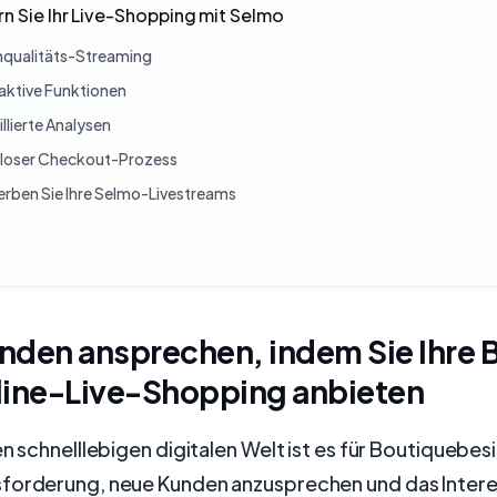
n Sie Ihr Live-Shopping mit Selmo
qualitäts-Streaming
raktive Funktionen
llierte Analysen
loser Checkout-Prozess
rben Sie Ihre Selmo-Livestreams
nden ansprechen, indem Sie Ihre 
line-Live-Shopping anbieten
en schnelllebigen digitalen Welt ist es für Boutiquebesi
forderung, neue Kunden anzusprechen und das Intere