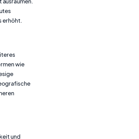
t ausräumen.
gutes
s erhöht.
iteres
formen wie
iesige
eografische
öheren
keit und