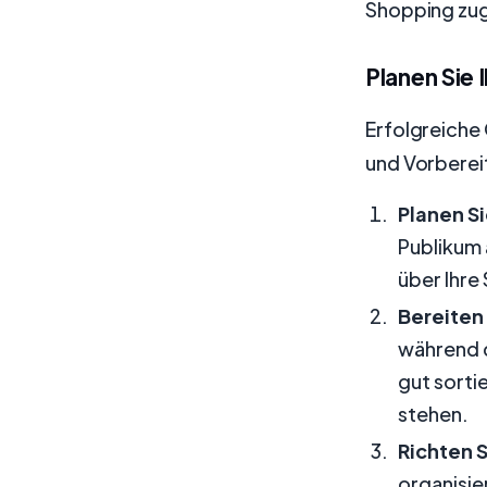
Shopping zug
Planen Sie
Erfolgreiche
und Vorbereit
Planen Si
Publikum 
über Ihre
Bereiten 
während d
gut sorti
stehen.
Richten S
organisie