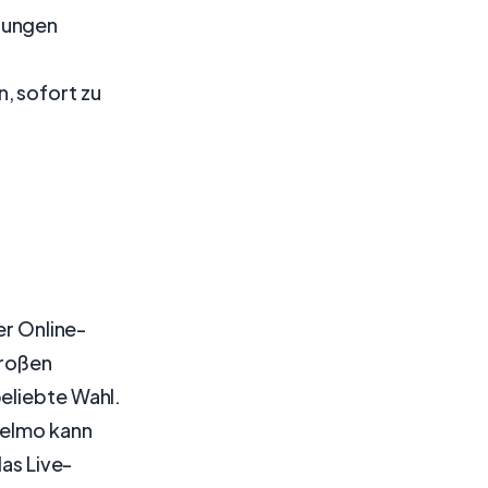
dungen
, sofort zu
er Online-
großen
eliebte Wahl.
Selmo kann
das Live-