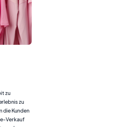
it zu
rlebnis zu
m die Kunden
ive-Verkauf