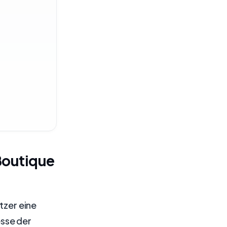
Boutique
tzer eine
sse der