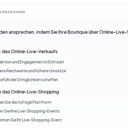
VERZEICHNIS
en ansprechen, indem Sie Ihre Boutique über Online-Live
 des Online-Live-Verkaufs
raktion und Engagement in Echtzeit
tere Reichweite und höhere Umsätze
efühl der Dringlichkeit schaffen
in das Online-Live-Shopping
en Sie die richtige Plattform
en Sie Ihre Live-Shopping-Events
rben Sie Ihr Live-Shopping-Event