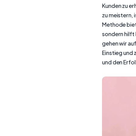
Kunden zu erh
zu meistern, 
Methode biete
sondern hilft
gehen wir auf
Einstieg und 
und den Erfol