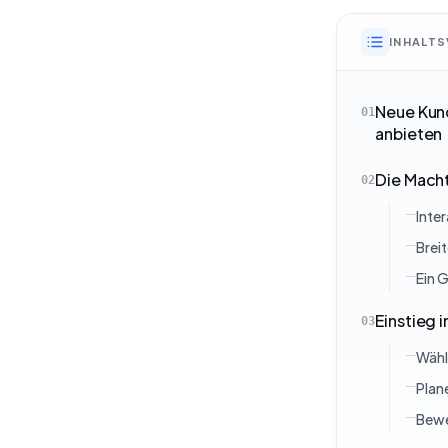
INHALTS
Neue Kund
01
anbieten
Die Macht
02
Inte
Brei
Ein G
Einstieg 
03
Wähl
Plan
Bewe