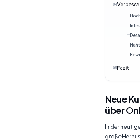
Verbesser
04
Hoch
Inte
Detai
Naht
Bewe
Fazit
05
Neue Ku
über On
In der heutig
große Heraus