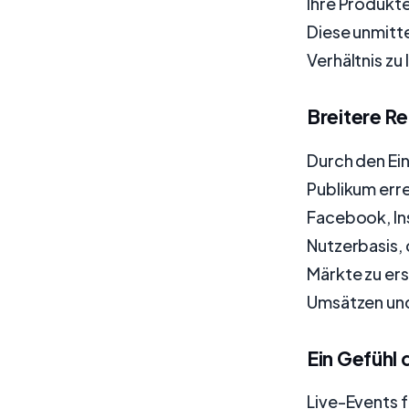
Ihre Produkt
Diese unmitt
Verhältnis zu
Breitere R
Durch den Ein
Publikum erre
Facebook, Ins
Nutzerbasis,
Märkte zu ers
Umsätzen und
Ein Gefühl 
Live-Events f