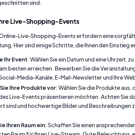
eschnitten sind.
 Ihre Live-Shopping-Events
 Online-Live-Shopping-Events erfordern eine sorgfäl
ung. Hier sind einige Schritte, die Ihnen den Einstieg e
e Ihr Event
: Wählen Sie ein Datum und eine Uhrzeit, zu 
am besten erreichen. Bewerben Sie die Veranstaltung
 Social-Media-Kanäle, E-Mail-Newsletter und Ihre Web
Sie Ihre Produkte vor
: Wählen Sie die Produkte aus, d
es Live-Events präsentieren möchten. Achten Sie dar
ert sind und hochwertige Bilder und Beschreibungen 
ie Ihren Raum ein
: Schaffen Sie einen ansprechende
rten Raum für Ihren Live-Stream. Gute Beleuchtung, e