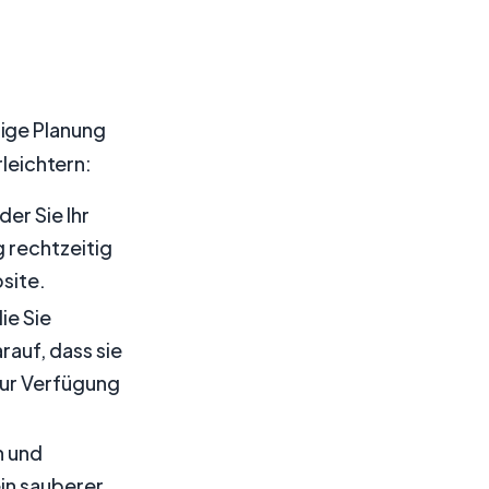
tige Planung
rleichtern:
der Sie Ihr
 rechtzeitig
site.
ie Sie
auf, dass sie
zur Verfügung
n und
in sauberer