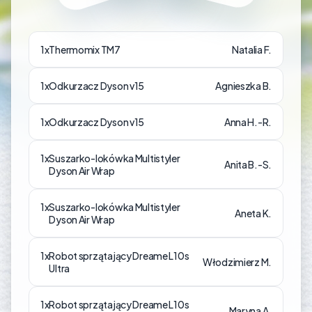
1x
Thermomix TM7
Natalia F.
1x
Odkurzacz Dyson v15
Agnieszka B.
1x
Odkurzacz Dyson v15
Anna H.-R.
1x
Suszarko-lokówka Multistyler
Anita B.-S.
Dyson Air Wrap
1x
Suszarko-lokówka Multistyler
Aneta K.
Dyson Air Wrap
1x
Robot sprzątający Dreame L10s
Włodzimierz M.
Ultra
1x
Robot sprzątający Dreame L10s
Maryna A.