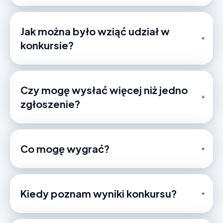
Każda osoba fizyczna, która ukończyła 18 lat, 
ma pełną zdolność do czynności prawnych i 
mieszka na stałe w Polsce oraz jest 
Jak można było wziąć udział w
użytkownikiem aplikacji Selmo.
konkursie?
Czy mogę wysłać więcej niż jedno
zgłoszenie?
#kupujenaselmo
Co mogę wygrać?
Nagroda główna:
Kiedy poznam wyniki konkursu?
Nagrody dodatkowe: