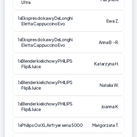
Ultra
1x
Ekspres do kawy DeLonghi
Ewa Z.
Eletta Cappuccino Evo
1x
Ekspres do kawy DeLonghi
Anna B.-R.
Eletta Cappuccino Evo
1x
Blender kielichowy PHILIPS
Katarzyna H.
Flip&Juice
1x
Blender kielichowy PHILIPS
Natalia W.
Flip&Juice
1x
Blender kielichowy PHILIPS
Joanna K.
Flip&Juice
1x
Philips Ovi XL Airfryer seria 5000
Małgorzata T.