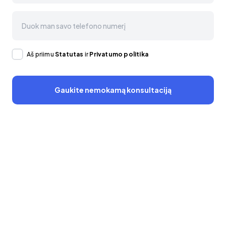
Aš priimu
Statutas
ir
Privatumo politika
Gaukite nemokamą konsultaciją
Ar norite ko nors paklausti?