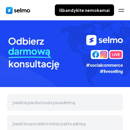
Išbandykite nemokamai