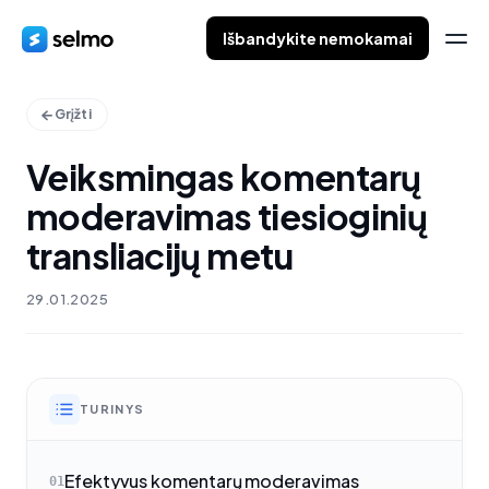
Išbandykite nemokamai
Grįžti
Veiksmingas komentarų
moderavimas tiesioginių
transliacijų metu
29.01.2025
TURINYS
Efektyvus komentarų moderavimas
01