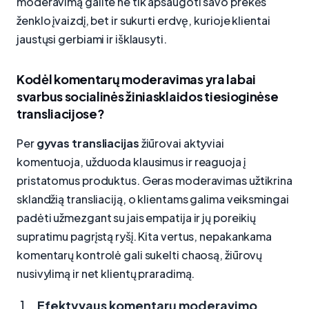
moderavimą galite ne tik apsaugoti savo prekės
ženklo įvaizdį, bet ir sukurti erdvę, kurioje klientai
jaustųsi gerbiami ir išklausyti.
Kodėl komentarų moderavimas yra labai
svarbus socialinės žiniasklaidos tiesioginėse
transliacijose?
Per
gyvas transliacijas
žiūrovai aktyviai
komentuoja, užduoda klausimus ir reaguoja į
pristatomus produktus. Geras moderavimas užtikrina
sklandžią transliaciją, o klientams galima veiksmingai
padėti užmezgant su jais empatija ir jų poreikių
supratimu pagrįstą ryšį. Kita vertus, nepakankama
komentarų kontrolė gali sukelti chaosą, žiūrovų
nusivylimą ir net klientų praradimą.
Efektyvaus komentarų moderavimo