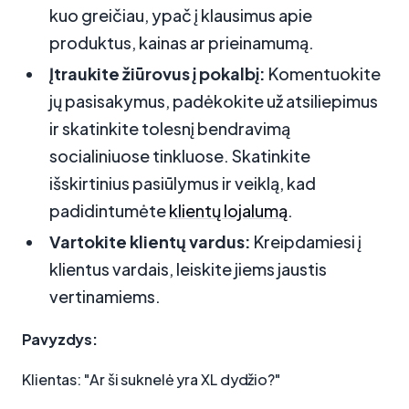
kuo greičiau, ypač į klausimus apie
produktus, kainas ar prieinamumą.
Įtraukite žiūrovus į pokalbį:
Komentuokite
jų pasisakymus, padėkokite už atsiliepimus
ir skatinkite tolesnį bendravimą
socialiniuose tinkluose. Skatinkite
išskirtinius pasiūlymus ir veiklą, kad
padidintumėte
klientų lojalumą
.
Vartokite klientų vardus:
Kreipdamiesi į
klientus vardais, leiskite jiems jaustis
vertinamiems.
Pavyzdys:
Klientas: "Ar ši suknelė yra XL dydžio?"