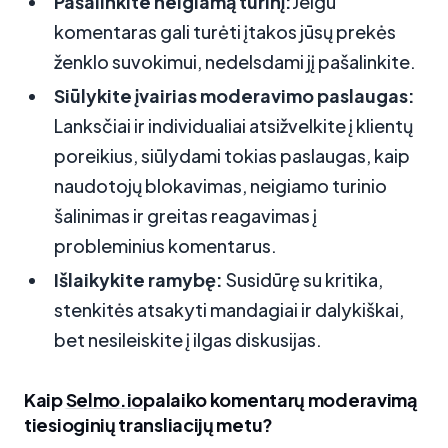
Pašalinkite neigiamą turinį:
Jeigu
komentaras gali turėti įtakos jūsų prekės
ženklo suvokimui, nedelsdami jį pašalinkite.
Siūlykite įvairias moderavimo paslaugas:
Lanksčiai ir individualiai atsižvelkite į klientų
poreikius, siūlydami tokias paslaugas, kaip
naudotojų blokavimas, neigiamo turinio
šalinimas ir greitas reagavimas į
probleminius komentarus.
Išlaikykite ramybę:
Susidūrę su kritika,
stenkitės atsakyti mandagiai ir dalykiškai,
bet nesileiskite į ilgas diskusijas.
Kaip
Selmo.io
palaiko komentarų moderavimą
tiesioginių transliacijų metu?