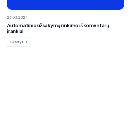
26.03.2024
Automatinio užsakymų rinkimo iš komentarų
įrankiai
Skaityti
Ar norite ko nors paklausti?
kontaktas