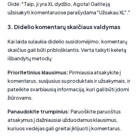
Gidė: "Taip, ji yra XL dydžio, Agota! Galite ją
užsisakyti komentaruose parašydama "Užsakau XL"."
3. Didelio komentarų skaičiaus valdymas
Kai laida sulaukia didelio susidomėjimo, komentarų
skaičius gali būti pribloškiantis. Verta taikyti keletą
išbandytų metodų:
Prioritetinius klausimus:
Pirmiausia atsakykite į
komentarus, susijusius su produktais ir užsakymais, ir
pateikite svarbiausią informaciją, kuri gali būti įdomi
žiūrovams.
Panaudokite trumpinius:
Paruoškite paruoštus
atsakymus į dažniausiai užduodamus klausimus,
kuriuos vedėjas gali greitai įklijuoti į komentarus.