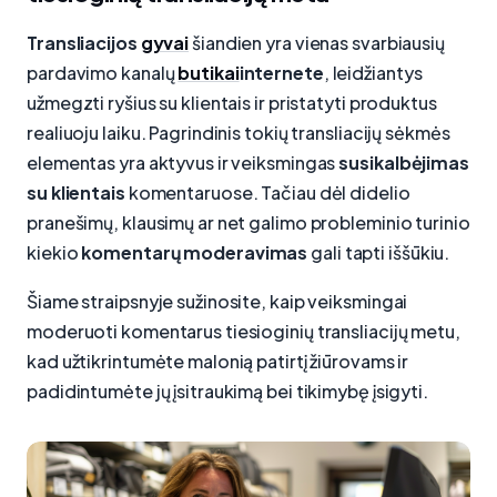
Transliacijos
gyvai
šiandien yra vienas svarbiausių
pardavimo kanalų
butikai
internete
, leidžiantys
užmegzti ryšius su klientais ir pristatyti produktus
realiuoju laiku. Pagrindinis tokių transliacijų sėkmės
elementas yra aktyvus ir veiksmingas
susikalbėjimas
su klientais
komentaruose. Tačiau dėl didelio
pranešimų, klausimų ar net galimo probleminio turinio
kiekio
komentarų moderavimas
gali tapti iššūkiu.
Šiame straipsnyje sužinosite, kaip veiksmingai
moderuoti komentarus tiesioginių transliacijų metu,
kad užtikrintumėte malonią patirtį žiūrovams ir
padidintumėte jų įsitraukimą bei tikimybę įsigyti.