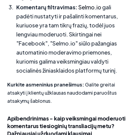
Komentarų filtravimas:
Selmo.io
gali
padėti nustatyti ir pašalinti komentarus,
kuriuose yra tam tikrų frazių, todėl juos
lengviau moderuoti. Skirtingai nei
"Facebook", "Selmo.io" siūlo pažangias
automatinio moderavimo priemones,
kuriomis galima veiksmingiau valdyti
socialinės žiniasklaidos platformų turinį.
Kurkite asmeninius pranešimus:
Galite greitai
atsakyti į klientų užklausas naudodami paruoštus
atsakymų šablonus.
Apibendrinimas - kaip veiksmingai moderuoti
komentarus tiesioginių transliacijų metu?
Dažniausiai užduodami klausimai