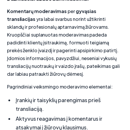
Komentarų moderavimas
per
gyvąsias
transliacijas
yra labai svarbus norint užtikrinti
sklandų ir profesionalų aptarnavimą žiūrovams.
Kruopščiai suplanuotas moderavimas padeda
padidinti klientų įsitraukimą, formuoti teigiamą
prekės ženklo įvaizdį ir pagerinti apsipirkimo patirtį.
Įdomios informacijos, pavyzdžiui, neseniai vykusių
transliacijų nuotraukų ir vaizdo įrašų, pateikimas gali
dar labiau patraukti žiūrovų dėmesį.
Pagrindiniai veiksmingo moderavimo elementai:
Įrankių ir taisyklių parengimas prieš
transliaciją.
Aktyvus reagavimas į komentarus ir
atsakymai į žiūrovų klausimus.