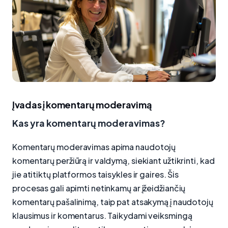
Įvadas į komentarų moderavimą
Kas yra komentarų moderavimas?
Komentarų moderavimas apima naudotojų
komentarų peržiūrą ir valdymą, siekiant užtikrinti, kad
jie atitiktų platformos taisykles ir gaires. Šis
procesas gali apimti netinkamų ar įžeidžiančių
komentarų pašalinimą, taip pat atsakymą į naudotojų
klausimus ir komentarus. Taikydami veiksmingą