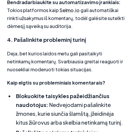
Bendradarbiaukite su automatizavimo įrankiais:
Tokios platformos kaip
Selmo.io
gali automatiškai
rinkti užsakymus iš komentarų, todėl galėsite sutelkti
dėmesį į sąveiką su auditorija.
4. Pašalinkite probleminį turinį
Deja, bet kurios laidos metu gali pasitaikyti
netinkamų komentarų. Svarbiausia greitai reaguoti ir
nuosekliai moderuoti tokias situacijas.
Kaip elgtis su probleminiais komentarais?
Blokuokite taisykles pažeidžiančius
naudotojus:
Nedvejodami pašalinkite
žmones, kurie siunčia šlamštą, įžeidinėja
kitus žiūrovus arba skelbia netinkamą turinį.