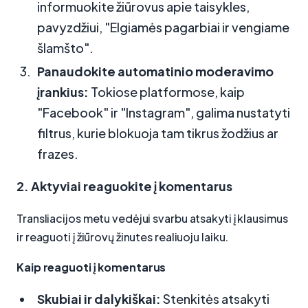
informuokite žiūrovus apie taisykles,
pavyzdžiui, "Elgiamės pagarbiai ir vengiame
šlamšto".
Panaudokite automatinio moderavimo
įrankius:
Tokiose platformose, kaip
"Facebook" ir "Instagram", galima nustatyti
filtrus, kurie blokuoja tam tikrus žodžius ar
frazes.
2. Aktyviai reaguokite į komentarus
Transliacijos metu vedėjui svarbu atsakyti į klausimus
ir reaguoti į žiūrovų žinutes realiuoju laiku.
Kaip reaguoti į komentarus
Skubiai ir dalykiškai:
Stenkitės atsakyti