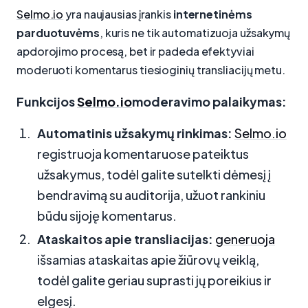
Selmo.io
yra naujausias įrankis
internetinėms
parduotuvėms
, kuris ne tik automatizuoja užsakymų
apdorojimo procesą, bet ir padeda efektyviai
moderuoti komentarus tiesioginių transliacijų metu.
Funkcijos
Selmo.io
moderavimo palaikymas:
Automatinis užsakymų rinkimas:
Selmo.io
registruoja komentaruose pateiktus
užsakymus, todėl galite sutelkti dėmesį į
bendravimą su auditorija, užuot rankiniu
būdu sijoję komentarus.
Ataskaitos apie transliacijas:
generuoja
išsamias ataskaitas apie žiūrovų veiklą,
todėl galite geriau suprasti jų poreikius ir
elgesį.