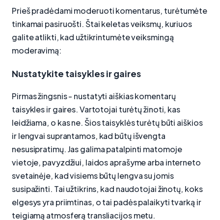
Prieš pradėdami moderuoti komentarus, turėtumėte
tinkamai pasiruošti. Štai keletas veiksmų, kuriuos
galite atlikti, kad užtikrintumėte veiksmingą
moderavimą:
Nustatykite taisykles ir gaires
Pirmas žingsnis - nustatyti aiškias komentarų
taisykles ir gaires. Vartotojai turėtų žinoti, kas
leidžiama, o kas ne. Šios taisyklės turėtų būti aiškios
ir lengvai suprantamos, kad būtų išvengta
nesusipratimų. Jas galima patalpinti matomoje
vietoje, pavyzdžiui, laidos aprašyme arba interneto
svetainėje, kad visiems būtų lengva su jomis
susipažinti. Tai užtikrins, kad naudotojai žinotų, koks
elgesys yra priimtinas, o tai padės palaikyti tvarką ir
teigiamą atmosferą transliacijos metu.