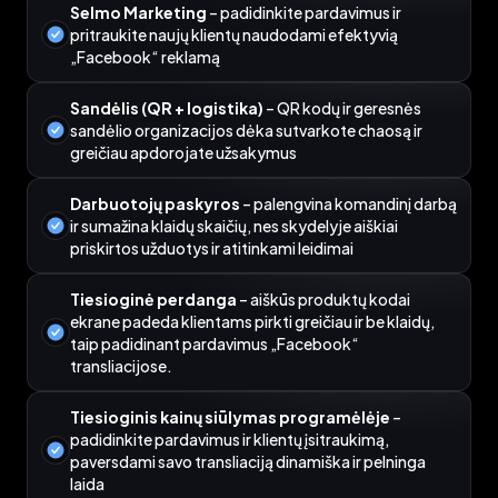
Selmo Marketing
– padidinkite pardavimus ir
pritraukite naujų klientų naudodami efektyvią
„Facebook“ reklamą
Sandėlis (QR + logistika)
– QR kodų ir geresnės
sandėlio organizacijos dėka sutvarkote chaosą ir
greičiau apdorojate užsakymus
Darbuotojų paskyros
– palengvina komandinį darbą
ir sumažina klaidų skaičių, nes skydelyje aiškiai
priskirtos užduotys ir atitinkami leidimai
Tiesioginė perdanga
– aiškūs produktų kodai
ekrane padeda klientams pirkti greičiau ir be klaidų,
taip padidinant pardavimus „Facebook“
transliacijose.
Tiesioginis kainų siūlymas programėlėje
–
padidinkite pardavimus ir klientų įsitraukimą,
paversdami savo transliaciją dinamiška ir pelninga
laida