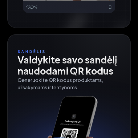
SANDĖLIS
Valdykite savo sandėlį 
naudodami QR kodus
Generuokite QR kodus produktams, 
užsakymams ir lentynoms