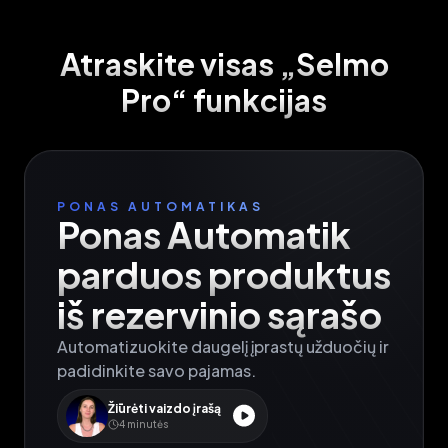
Atraskite visas „Selmo
Pro“ funkcijas
PONAS AUTOMATIKAS
Ponas Automatik

parduos produktus

iš rezervinio sąrašo
Automatizuokite daugelį įprastų užduočių ir 
padidinkite savo pajamas.
Žiūrėti vaizdo įrašą
4
minutės