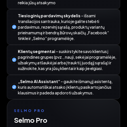
reikia jūsų atsakymo
Tiesioginių pardavimų skydelis
– išsami
transliacijos santrauka, kurioje galite stebėti
pardavimus, rezervinį sąrašą, produktų variantų
prieinamumą ir bendrą žiūrovų skaičių „Facebook“
tinkle ir „Selmo“ programėlėje.
Klientų segmentai
– suskirstykite savo klientus į
pagrindines grupes (pvz., nauji, sekėjai programėlėje,
užsakymų atšaukėjai arba įtraukti į juodąjį sąrašą) ir
sužinokite, kas yra jūsų klientai ir kaip jie elgiasi.
„Selmo AI Assistant“
– gaukite išmanųjį asistentą,
kuris automatiškai atsako į klientų pasikartojančius
klausimus ir padeda apdoroti užsakymus.
SELMO PRO
Selmo Pro