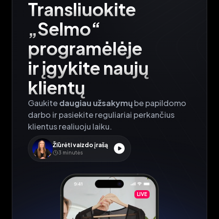
Transliuokite

„Selmo“ 
programėlėje

ir įgykite naujų 
klientų
Gaukite 
daugiau užsakymų
 be papildomo 
darbo ir pasiekite reguliariai perkančius 
klientus realiuoju laiku.
Žiūrėti vaizdo įrašą
3
minutės
LIVE