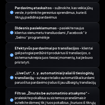
Pardavimų ataskaitos
– sužinokite, kas veikia jūsų
versle, ir priimkite geresnius sprendimus, kurie iš
tikrųjų padidina pardavimus
Didesnis pasiekiamumas
– pasiekite naujus
klientus vienu metu transliuodami „Facebook“ ir
„Selmo“ programėlėje
Efektyvūs pardavimai po transliacijos
– klientai
gali patogiai peržiūrėti produktus iš transliacijos, o
sistema nukreipia juos tiesiai į momentą, kai jie buvo
pristatyti.
„LiveCut“, t. y. automatiniai įrašai iš tiesioginių
transliacijų
– sutaupote laiko automatiškai kurdami
paruoštus pardavimo įrašus iš jau užbaigtų transliacijų
Filtras „Žinutės be automatinio atsakymo“
–
praleiskite pokalbius su sistemos pranešimais ir
sutelkite dėmesį tik į tuos pokalbius, į kuriuos iš tikrųjų