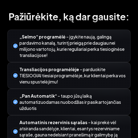
Pažiūrėkite, ką dar gausite:
„Selmo“ programėlė
– įgykite naują, galingą
pardavimo kanalą, turintį prieigą prie daugiau nei
milijono vartotojų, kurie reguliariai perka tiesioginėse
transliacijose!
Transliacijos programėlėje
– parduokite
TIESIOGIAI tiesiai programėlėje, kur klientai perka vos
vienu spustelėjimu!
„Pan Automatik“
– taupo jūsų laiką
automatizuodamas nuobodžias ir pasikartojančias
užduotis
Automatinis rezervinis sąrašas
– kai prekė vėl
atsiranda sandėlyje, klientai, esantys rezerviniame
sąraše, gauna nedelsiant pranešimą ir galimybę ją