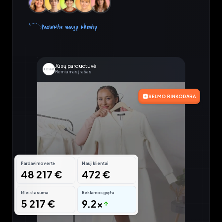
Pasiekite naujų klientų
Jūsų parduotuvė
Remiamas įrašas
SELMO RINKODARA
Pardavimo vertė
Nauji klientai
48 217 €
472 €
Išleista suma
Reklamos grąža
5 217 €
9.2x