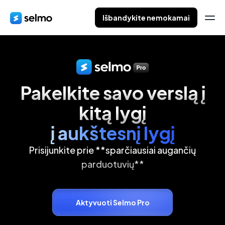
Išbandykite nemokamai
Pakelkite savo verslą į
kitą lygį
į aukštesnį lygį
Prisijunkite prie **sparčiausiai augančių
parduotuvių**
Aktyvuoti Selmo Pro