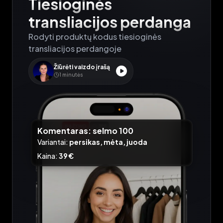
Tiesioginės 
transliacijos perdanga
Rodyti produktų kodus tiesioginės 
transliacijos perdangoje
Žiūrėti vaizdo įrašą
1
minutės
Komentaras
: selmo 100
Variantai
:
persikas
,
mėta
,
juoda
Kaina
:
39 €