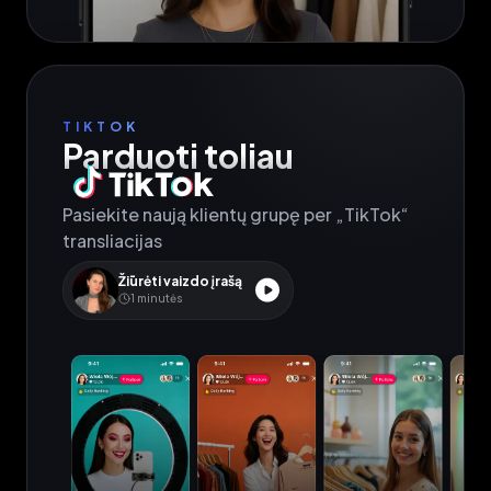
TIKTOK
Parduoti toliau
Pasiekite naują klientų grupę per „TikTok“ 
transliacijas
Žiūrėti vaizdo įrašą
1
minutės