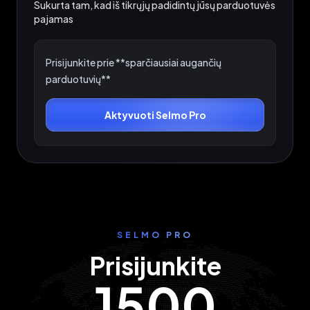
Sukurta tam, kad iš tikrųjų padidintų jūsų parduotuvės
pajamas
Prisijunkite prie **sparčiausiai augančių
parduotuvių**
Aktyvuoti Selmo Pro
SELMO PRO
Prisijunkite
1500