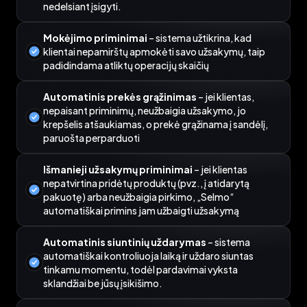
nedelsiant įsigyti.
Mokėjimo priminimai
– sistema užtikrina, kad
klientai nepamirštų apmokėti savo užsakymų, taip
padidindama atliktų operacijų skaičių
Automatinis prekės grąžinimas
– jei klientas,
nepaisant priminimų, neužbaigia užsakymo, jo
krepšelis atšaukiamas, o prekė grąžinama į sandėlį,
paruošta perparduoti
Išmanieji užsakymų priminimai
– jei klientas
nepatvirtina pridėtų produktų (pvz., į atidarytą
pakuotę) arba neužbaigia pirkimo, „Selmo“
automatiškai primins jam užbaigti užsakymą
Automatinis siuntinių uždarymas
– sistema
automatiškai kontroliuoja laiką ir uždaro siuntas
tinkamu momentu, todėl pardavimai vyksta
sklandžiai be jūsų įsikišimo.