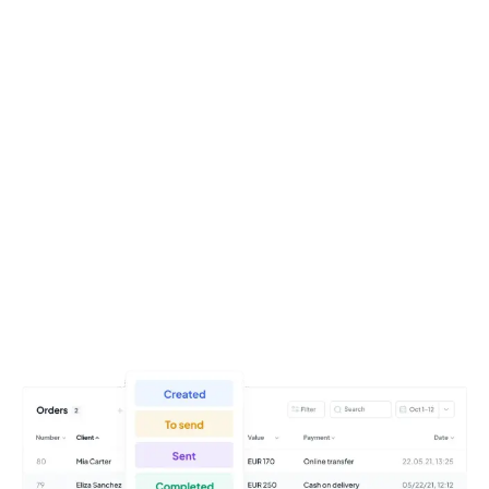
Išbandykite nemokamai