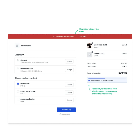
Išbandykite nemokamai