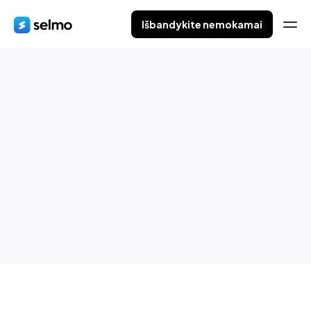
Išbandykite nemokamai
Pirkimo procesas
Kurkite užsakymus tiesiai iš „Messenger“ ir priskirkite juos
pokalbiams.
Išbandykite nemokamai