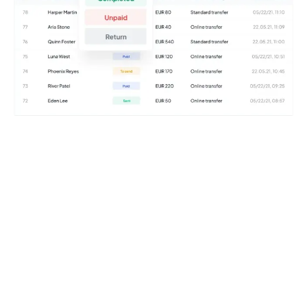
Išbandykite nemokamai