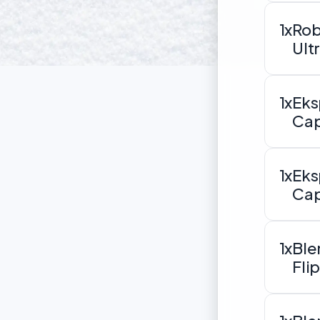
1x
Rob
Ult
1x
Eks
Cap
1x
Eks
Cap
1x
Ble
Fli