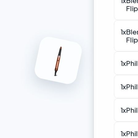
1x
Ble
Fli
1x
Ble
Fli
1x
Phi
1x
Phi
1x
Phi
1x
Phi