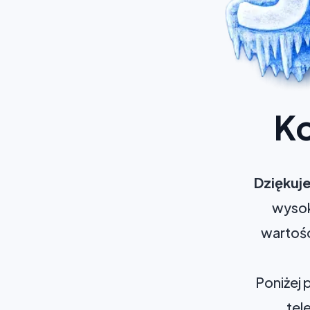
Ko
Dziękuje
wysok
wartośc
Poniżej 
tel