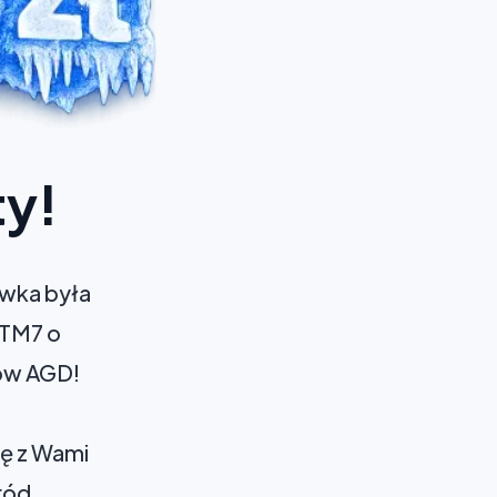
ty!
wka była
 TM7 o
tów AGD!
ię z Wami
ród.