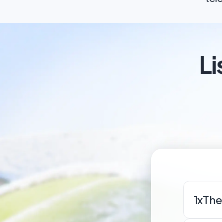
L
1x
The