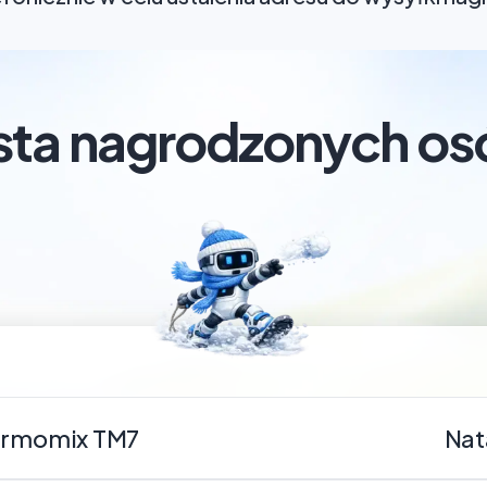
ista nagrodzonych os
rmomix TM7
Nata