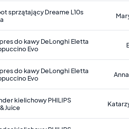
ot sprzątający Dreame L10s
Mar
ra
pres do kawy DeLonghi Eletta
puccino Evo
pres do kawy DeLonghi Eletta
Anna
puccino Evo
nder kielichowy PHILIPS
Katarz
p&Juice