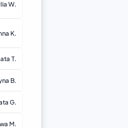
lia W.
nna K.
ata T.
yna B.
ata G.
wa M.