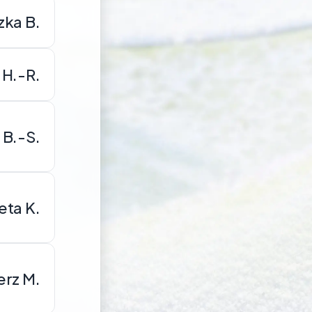
zka B.
 H.-R.
 B.-S.
eta K.
rz M.