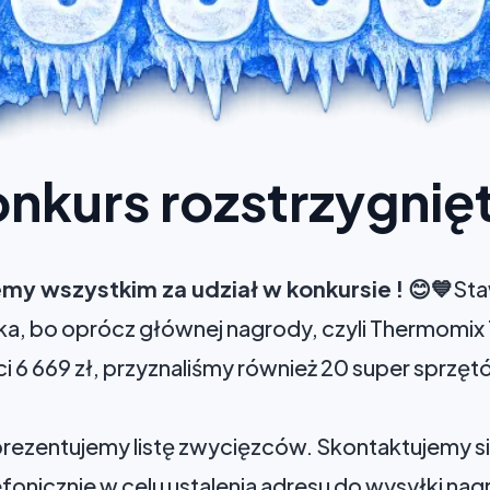
nkurs rozstrzygnię
my wszystkim za udział w konkursie ! 😊💙
Sta
a, bo oprócz głównej nagrody, czyli Thermomix
i 6 669 zł, przyznaliśmy również 20 super sprzę
prezentujemy listę zwycięzców. Skontaktujemy s
efonicznie w celu ustalenia adresu do wysyłki nag