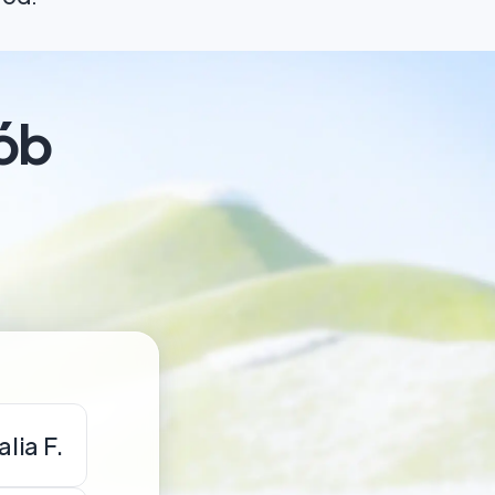
ób
lia F.