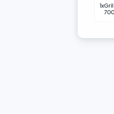
1x
Gri
70