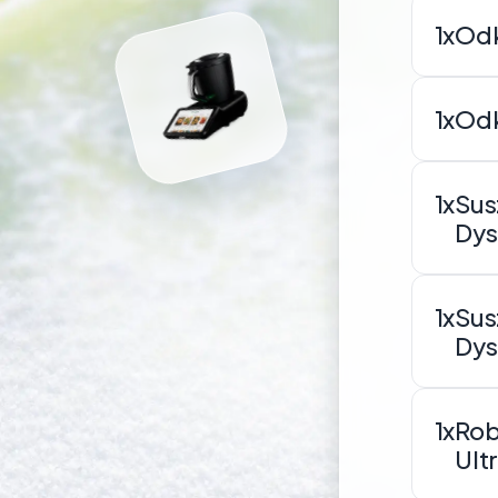
1x
Odk
1x
Odk
1x
Sus
Dys
1x
Sus
Dys
1x
Rob
Ult