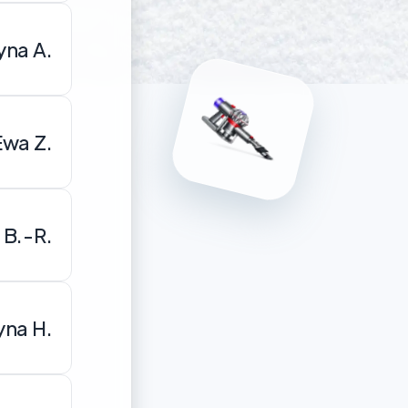
yna A.
Ewa Z.
 B.-R.
yna H.