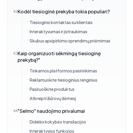
Kodėl tiesioginė prekyba tokia populiari?
02
Tiesioginis kontaktas su klientais
Interaktyvumas ir įsitraukimas
Skubus apsipirkimo sprendimų priėmimas
Kaip organizuoti sėkmingą tiesioginę
03
prekybą?"
Tinkamos platformos pasirinkimas
Reklamuokite tiesioginius renginius
Pasiruoškite produktus
Atkreipti žiūrovų dėmesį
"Selmo" naudojimo privalumai
04
Didelės kokybės transliacijos
Interaktyvios funkcijos