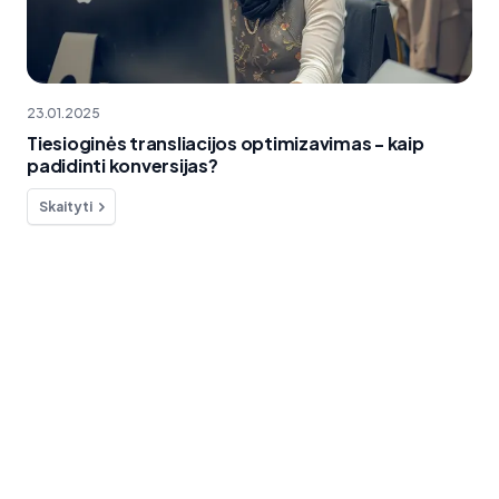
23.01.2025
Tiesioginės transliacijos optimizavimas - kaip
padidinti konversijas?
Skaityti
Ar norite ko nors paklausti?