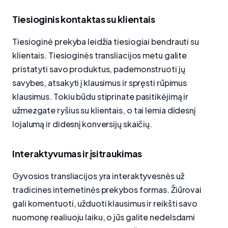
Tiesioginis kontaktas su klientais
Tiesioginė prekyba leidžia tiesiogiai bendrauti su
klientais. Tiesioginės transliacijos metu galite
pristatyti savo produktus, pademonstruoti jų
savybes, atsakyti į klausimus ir spręsti rūpimus
klausimus. Tokiu būdu stiprinate pasitikėjimą ir
užmezgate ryšius su klientais, o tai lemia didesnį
lojalumą ir didesnį konversijų skaičių.
Interaktyvumas ir įsitraukimas
Gyvosios transliacijos yra interaktyvesnės už
tradicines internetinės prekybos formas. Žiūrovai
gali komentuoti, užduoti klausimus ir reikšti savo
nuomonę realiuoju laiku, o jūs galite nedelsdami