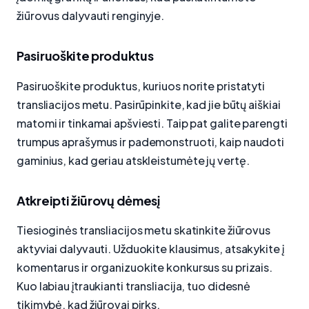
žiūrovus dalyvauti renginyje.
Pasiruoškite produktus
Pasiruoškite produktus, kuriuos norite pristatyti
transliacijos metu. Pasirūpinkite, kad jie būtų aiškiai
matomi ir tinkamai apšviesti. Taip pat galite parengti
trumpus aprašymus ir pademonstruoti, kaip naudoti
gaminius, kad geriau atskleistumėte jų vertę.
Atkreipti žiūrovų dėmesį
Tiesioginės transliacijos metu skatinkite žiūrovus
aktyviai dalyvauti. Užduokite klausimus, atsakykite į
komentarus ir organizuokite konkursus su prizais.
Kuo labiau įtraukianti transliacija, tuo didesnė
tikimybė, kad žiūrovai pirks.