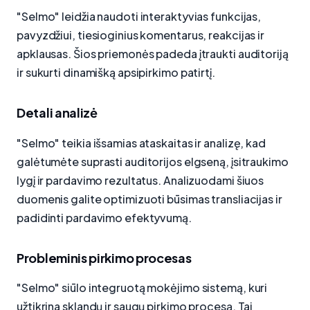
"Selmo" leidžia naudoti interaktyvias funkcijas,
pavyzdžiui, tiesioginius komentarus, reakcijas ir
apklausas. Šios priemonės padeda įtraukti auditoriją
ir sukurti dinamišką apsipirkimo patirtį.
Detali analizė
"Selmo" teikia išsamias ataskaitas ir analizę, kad
galėtumėte suprasti auditorijos elgseną, įsitraukimo
lygį ir pardavimo rezultatus. Analizuodami šiuos
duomenis galite optimizuoti būsimas transliacijas ir
padidinti pardavimo efektyvumą.
Probleminis pirkimo procesas
"Selmo" siūlo integruotą mokėjimo sistemą, kuri
užtikrina sklandų ir saugų pirkimo procesą. Tai