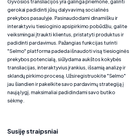
Gyvosios transliacijos yra galinga priemonė, galinti
gerokai padidinti jūsų dalyvavimą socialinės
prekybos pasaulyje. Pasinaudodami dinamišku ir
interaktyviu tiesioginio apsipirkimo pobūdžiu, galite
veiksmingai įtraukti klientus, pristatyti produktus ir
padidinti pardavimus. Pažangias funkcijas turinti
"Selmo" platforma padeda išnaudoti visą tiesioginės
prekybos potencialą, siūlydama aukštos kokybės
transliacijas, interaktyvius įrankius, išsamią analizę ir
sklandų pirkimo procesą. Užsiregistruokite "Selmo"
jau šiandien ir pakelkite savo pardavimų strategiją į
naują lygį, maksimaliai padidindami savo butiko
sėkmę.
Susiję straipsniai