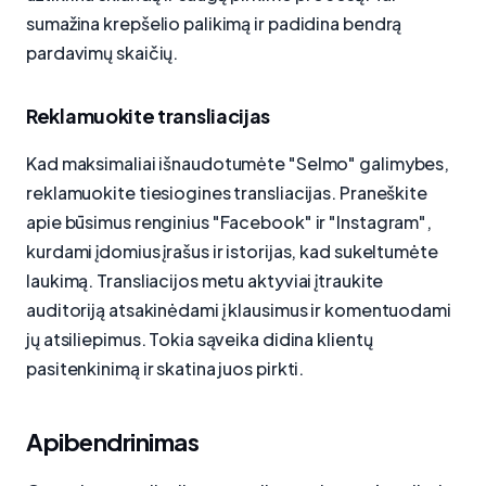
sumažina krepšelio palikimą ir padidina bendrą
pardavimų skaičių.
Reklamuokite transliacijas
Kad maksimaliai išnaudotumėte "Selmo" galimybes,
reklamuokite tiesiogines transliacijas. Praneškite
apie būsimus renginius "Facebook" ir "Instagram",
kurdami įdomius įrašus ir istorijas, kad sukeltumėte
laukimą. Transliacijos metu aktyviai įtraukite
auditoriją atsakinėdami į klausimus ir komentuodami
jų atsiliepimus. Tokia sąveika didina klientų
pasitenkinimą ir skatina juos pirkti.
Apibendrinimas