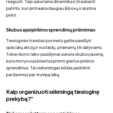
reaguoti. Taip sukuriama dinamiška ir įtraukianti
patirtis, kuri pritraukia daugiau žiūrovų ir skatina
pirkti.
Skubus apsipirkimo sprendimų priėmimas
Tiesioginės transliacijos metu galite pasiūlyti
specialių akcijų ir nuolaidų, prieinamų tik dalyviams.
Tokie riboto laiko pasiūlymai sukuria skubos jausmą,
kuris motyvuoja klientus priimti greitus pirkimo
sprendimus. Tai veiksmingas būdas padidinti
pardavimus per trumpą laiką.
Kaip organizuoti sėkmingą tiesioginę
prekybą?"