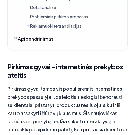
Detali analizė
Probleminis pirkimo procesas
Reklamuokite transliacijas
Apibendrinimas
05
Pirkimas gyvai - internetinės prekybos
ateitis
Pirkimas gyvai tampa vis populiaresnis internetinės
prekybos pasaulyje. Jos leidžia tiesiogiai bendrauti
su klientais, pristatyti produktus realiuoju laiku ir iš
karto atsakyti į žiūrovų klausimus. Šis naujoviškas
požiūris į e. prekybą leidžia sukurti interaktyvią ir
patrauklią apsipirkimo patirtį, kuri pritraukia klientus ir