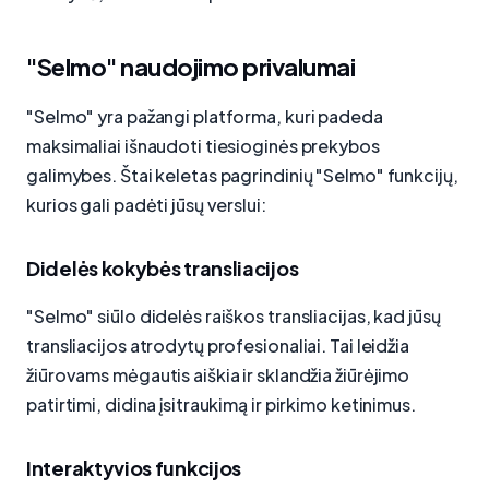
"Selmo" naudojimo privalumai
"Selmo" yra pažangi platforma, kuri padeda
maksimaliai išnaudoti tiesioginės prekybos
galimybes. Štai keletas pagrindinių "Selmo" funkcijų,
kurios gali padėti jūsų verslui:
Didelės kokybės transliacijos
"Selmo" siūlo didelės raiškos transliacijas, kad jūsų
transliacijos atrodytų profesionaliai. Tai leidžia
žiūrovams mėgautis aiškia ir sklandžia žiūrėjimo
patirtimi, didina įsitraukimą ir pirkimo ketinimus.
Interaktyvios funkcijos