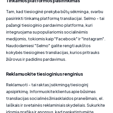
Tinkamos platformos pasirinkimas
Tam, kad tiesioginė prekyba būtų sėkminga, svarbu
pasirinkti tinkamą platformą transliacijai. Selmo - tai
pažangi tiesioginio pardavimo platforma, kuri
integruojama su populiariomis socialinėmis
medijomis, tokiomis kaip "Facebook" ir "Instagram".
Naudodamiesi "Selmo" galite rengti aukštos
kokybės tiesiogines transliacijas, kurios pritrauks
žiūrovus ir padidins pardavimus.
Reklamuokite tiesioginius renginius
Reklamuoti - tai raktas į sėkmingą tiesioginį
apsipirkimą. Informuokite klientus apie būsimas
transliacijas socialinės žiniasklaidos pranešimais, el.
laiškais ir svetainės reklaminiais skydeliais. Sukurkite
įdomią grafiką ir anonsus, kad paskatintumėte