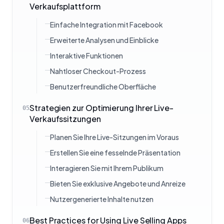
Verkaufsplattform
Einfache Integration mit Facebook
Erweiterte Analysen und Einblicke
Interaktive Funktionen
Nahtloser Checkout-Prozess
Benutzerfreundliche Oberfläche
Strategien zur Optimierung Ihrer Live-
05
Verkaufssitzungen
Planen Sie Ihre Live-Sitzungen im Voraus
Erstellen Sie eine fesselnde Präsentation
Interagieren Sie mit Ihrem Publikum
Bieten Sie exklusive Angebote und Anreize
Nutzergenerierte Inhalte nutzen
Best Practices for Using Live Selling Apps
06