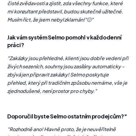
čisté zvědavosti a zjistit, zda všechny funkce, které
mi konzultant představil, budou skutečně užitečné.
Musím říct, že jsem nebyl zklamán!"🙂"
Jak vám systém Selmo pomohl v každodenní
práci?
"Zakázky jsou přehledné, klienti jsou dobře vedeni při
živých sezeních, souhrny jsou zasílány automaticky -
zbývá jen připravit zakázky! Selmo poskytuje
přehled, který při tradičním způsobu nemáme, vše je
zjednodušené, není prostor pro chyby."
Doporučil byste Selmo ostatním prodejcům?"
"Rozhodně ano! Hlavně proto, že je neuvěřitelně