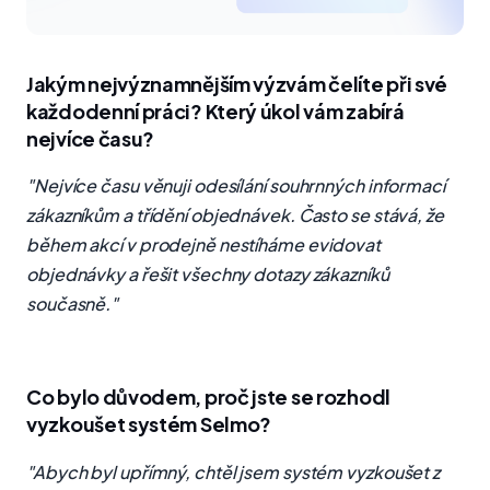
Jakým nejvýznamnějším výzvám čelíte při své
každodenní práci? Který úkol vám zabírá
nejvíce času?
"Nejvíce času věnuji odesílání souhrnných informací
zákazníkům a třídění objednávek. Často se stává, že
během akcí v prodejně nestíháme evidovat
objednávky a řešit všechny dotazy zákazníků
současně."
Co bylo důvodem, proč jste se rozhodl
vyzkoušet systém Selmo?
"Abych byl upřímný, chtěl jsem systém vyzkoušet z