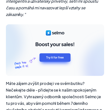
inteligentní a uživatelsky přívětivý, šetří mi spoustu
času a pomáhá mi navazovat lepší vztahy se
zákazníky."
Máte zájem zvýšit prodej i ve svém butiku?
Nečekejte déle - přidejte se k našim spokojeným
klientům. Vyhrazený odborník společnosti Selmo je
tu pro vás, aby vám pomohl během 7denního
zkušebního období a poskytl komplexní informace o