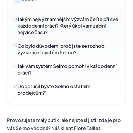
Jakým nejvýznamnějším výzvám čelíte při své
01
každodenní práci? Který úkol vám zabírá
nejvíce času?
Co bylo důvodem, proč jste se rozhodl
02
vyzkoušet systém Selmo?
Jak vám systém Selmo pomohl v každodenní
03
práci?
Doporučil byste Selmo ostatním
04
prodejcům?"
Provozujete malý butik, ale nejste si jisti, zda je pro
vás Selmo vhodné? Náš klient Flore Tailles