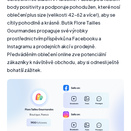
body positivity a podporuje pohodu žen, které nosí
oblečení plus size (velikosti 42-62 a více!), aby se
cítily pohodlně a krásně. Butik Flore Tailles
Gourmandes propaguje své výrobky
prostřednictvím příspěvků na Facebooku a
Instagramu a prodejních akcí v prodejně.
Předváděním oblečení online zve potenciální
zákazníky k návštěvě obchodu, aby si odnesli ještě
bohatší zážitek.