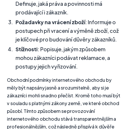
Definuje, jaká práva a povinnosti má
prodávající i zákazník.
Požadavky na vrácení zboží
: Informuje o
postupech při vracení a výměně zboží, což
je klíčové pro budování důvěry zákazníků.
Stížnosti
: Popisuje, jakým způsobem
mohou zákazníci podávat reklamace, a
postupy jejich vyřizování.
Obchodní podmínky internetového obchodu by
měly být napsány jasně a srozumitelně, aby si je
zákazníci mohli snadno přečíst. Kromě toho musí být
v souladu s platnými zákony země, ve které obchod
působí. Tímto způsobem se provozování
internetového obchodu stává transparentnějším a
profesionálnějším, což následně přispívá k důvěře