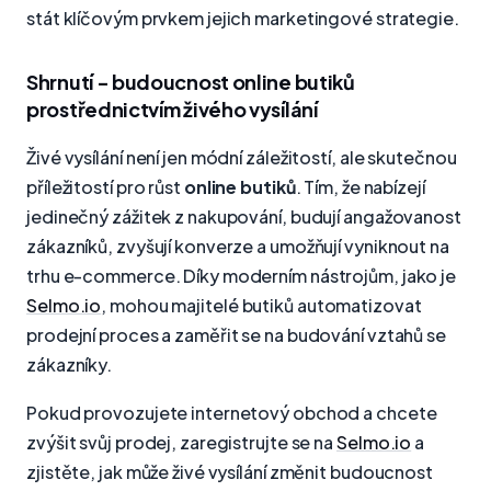
stát klíčovým prvkem jejich marketingové strategie.
Shrnutí - budoucnost online butiků
prostřednictvím živého vysílání
Živé vysílání není jen módní záležitostí, ale skutečnou
příležitostí pro růst
online butiků
. Tím, že nabízejí
jedinečný zážitek z nakupování, budují angažovanost
zákazníků, zvyšují konverze a umožňují vyniknout na
trhu e-commerce. Díky moderním nástrojům, jako je
Selmo.io
, mohou majitelé butiků automatizovat
prodejní proces a zaměřit se na budování vztahů se
zákazníky.
Pokud provozujete internetový obchod a chcete
zvýšit svůj prodej, zaregistrujte se na
Selmo.io
a
zjistěte, jak může živé vysílání změnit budoucnost