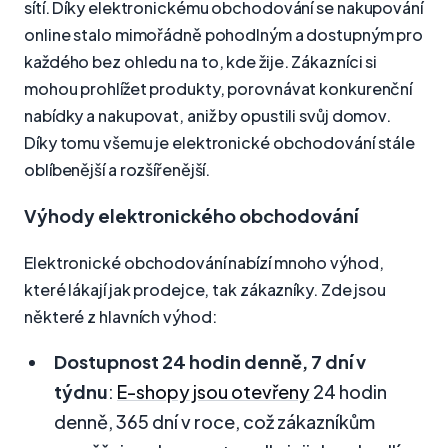
sítí. Díky elektronickému obchodování se nakupování
online stalo mimořádně pohodlným a dostupným pro
každého bez ohledu na to, kde žije. Zákazníci si
mohou prohlížet produkty, porovnávat konkurenční
nabídky a nakupovat, aniž by opustili svůj domov.
Díky tomu všemu je elektronické obchodování stále
oblíbenější a rozšířenější.
Výhody elektronického obchodování
Elektronické obchodování nabízí mnoho výhod,
které lákají jak prodejce, tak zákazníky. Zde jsou
některé z hlavních výhod:
Dostupnost 24 hodin denně, 7 dní v
týdnu
:
E-shopy jsou otevřeny
24 hodin
denně, 365 dní v roce, což zákazníkům