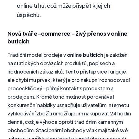
online trhu, což může přispět k jejich
úspěchu.
Nová tvář e-commerce - živý přenos v online
buticích
Tradiční model prodeje v
online buticích
je založen
na statických obrázcích produktů, popisech a
hodnoceních zákazníků. Tento přístup sice funguje,
ale chybí mu prvek, který je pro nákupní rozhodovací
proces klíčový - přímý kontakt s produktem a
prodejcem. Kromě toho možnost porovnávat
konkurenční nabídky usnadňuje uživatelům internetu
vyhledávání zboží a umožňuje jim nakupovat 24 hodin
denně, což je výhoda oproti tradičním kamenným
obchodům. Stacionární obchody však mají také své
výhody, například možnost okamžitého vyzvednutí