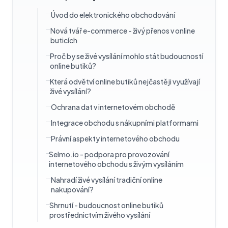
Úvod do elektronického obchodování
Nová tvář e-commerce - živý přenos v online
buticích
Proč by se živé vysílání mohlo stát budoucností
online butiků?
Která odvětví online butiků nejčastěji využívají
živé vysílání?
Ochrana dat v internetovém obchodě
Integrace obchodu s nákupními platformami
Právní aspekty internetového obchodu
Selmo.io - podpora pro provozování
internetového obchodu s živým vysíláním
Nahradí živé vysílání tradiční online
nakupování?
Shrnutí - budoucnost online butiků
prostřednictvím živého vysílání