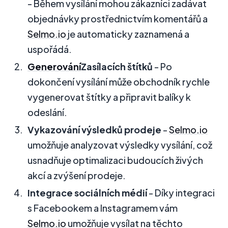
- Během vysílání mohou zákazníci zadávat
objednávky prostřednictvím komentářů a
Selmo.io
je automaticky zaznamená a
uspořádá.
Generování
Zasílacích štítků
- Po
dokončení vysílání může obchodník rychle
vygenerovat štítky a připravit balíky k
odeslání.
Vykazování výsledků prodeje
-
Selmo.io
umožňuje analyzovat výsledky vysílání, což
usnadňuje optimalizaci budoucích živých
akcí a zvýšení prodeje.
Integrace sociálních médií
- Díky integraci
s Facebookem a Instagramem vám
Selmo.io
umožňuje vysílat na těchto