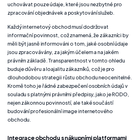
uchovávat pouze údaje, které jsou nezbytné pro
zpracování objednávek a poskytování služeb.
Každý internetový obchod musí dodržovat
informační povinnost, což znamená, že zákazníci by
měli být jasně informováni o tom, jaké osobní údaje
jsou zpracovávány, za jakým účelem a na jakém
právním základě. Transparentnost v tomto ohledu
buduje důvěru a loajalitu zákazníků, což je pro
dlouhodobou strategii růstu obchodu neocenitelné.
Kromě toho je řádné zabezpečení osobních údajů v
souladu s platnými právními předpisy, jako je RODO,
nejen zákonnou povinností, ale také součástí
budování profesionální image internetového
obchodu.
Integrace obchodu s nákupními platformami