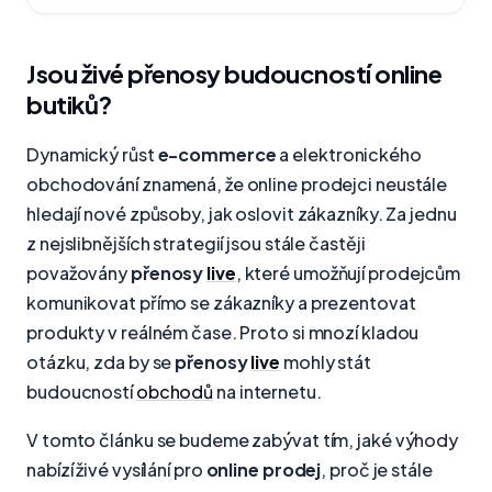
Jsou živé přenosy budoucností online
butiků?
Dynamický růst
e-commerce
a elektronického
obchodování znamená, že online prodejci neustále
hledají nové způsoby, jak oslovit zákazníky. Za jednu
z nejslibnějších strategií jsou stále častěji
považovány
přenosy
live
, které umožňují prodejcům
komunikovat přímo se zákazníky a prezentovat
produkty v reálném čase. Proto si mnozí kladou
otázku, zda by se
přenosy
live
mohly stát
budoucností
obchodů
na internetu.
V tomto článku se budeme zabývat tím, jaké výhody
nabízí živé vysílání pro
online prodej
, proč je stále