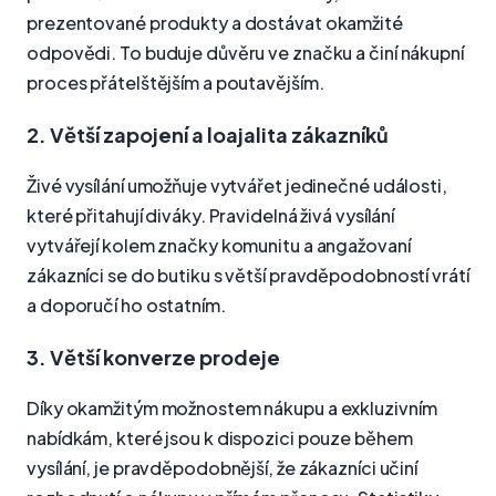
prezentované produkty a dostávat okamžité
odpovědi. To buduje důvěru ve značku a činí nákupní
proces přátelštějším a poutavějším.
2. Větší zapojení a loajalita zákazníků
Živé vysílání umožňuje vytvářet jedinečné události,
které přitahují diváky. Pravidelná živá vysílání
vytvářejí kolem značky komunitu a angažovaní
zákazníci se do butiku s větší pravděpodobností vrátí
a doporučí ho ostatním.
3. Větší konverze prodeje
Díky okamžitým možnostem nákupu a exkluzivním
nabídkám, které jsou k dispozici pouze během
vysílání, je pravděpodobnější, že zákazníci učiní