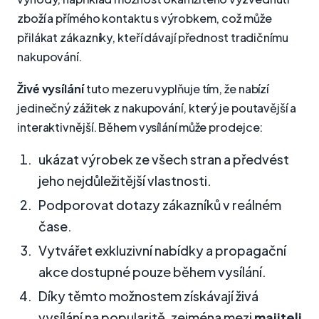
zboží a přímého kontaktu s výrobkem, což může
přilákat zákazníky, kteří dávají přednost tradičnímu
nakupování.
Živé vysílání
tuto mezeru vyplňuje tím, že nabízí
jedinečný zážitek z nakupování, který je poutavější a
interaktivnější. Během vysílání může prodejce:
ukázat výrobek ze všech stran a předvést
jeho nejdůležitější vlastnosti.
Podporovat dotazy zákazníků v reálném
čase.
Vytvářet exkluzivní nabídky a propagační
akce dostupné pouze během vysílání.
Díky těmto možnostem získávají živá
vysílání na popularitě, zejména mezi
majiteli