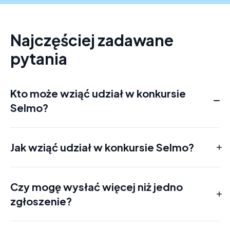
Najczęściej zadawane
pytania
Kto może wziąć udział w konkursie
Selmo?
Każda osoba fizyczna, która ukończyła 18 lat, ma pełną 
zdolność do czynności prawnych i mieszka na stałe w Polsce 
oraz jest użytkownikiem aplikacji Selmo.
Jak wziąć udział w konkursie Selmo?
Czy mogę wysłać więcej niż jedno
zgłoszenie?