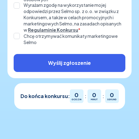
Wyrażam zgodę na wykorzystanie mojej
odpowiedzi przez Selmo sp. z o.o. w związku z
Konkursem, a także w celach promocyjnych i
marketingowych Selmo, na zasadach opisanych
w
Regulaminie Konkursu
*
Chcę otrzymywać komunikaty marketingowe
Selmo
Wyślij zgłoszenie
0
0
0
Do końca konkursu:
:
:
GODZIN
MINUT
SEKUND