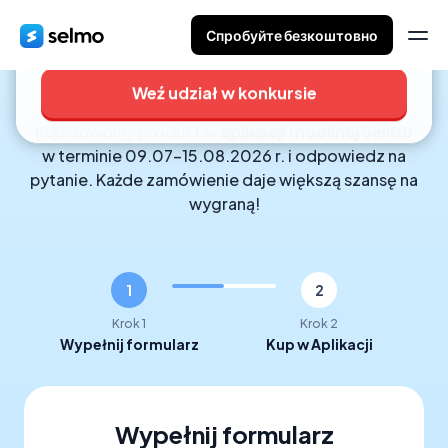
0
0
0
:
:
Спробуйте безкоштовно
Konkurs Selmo - wygraj waka
GODZIN
MINUT
SEKUND
Wziąć udział możesz do
15 sierpnia 2026 r.
Jak wziąć udział?
Weź udział w konkursie
Konkurs Wakacyjny
Kup dowolny produkt w
aplikacji mobilnej Selmo
Kupuj w aplikacji mobilnej
w terminie 09.07–15.08.2026 r. i odpowiedz na
Selmo
pytanie. Każde zamówienie daje większą szansę na
i wygrywaj
wygraną!
1
2
Krok 1
Krok 2
Wypełnij formularz
Kup w Aplikacji
Wypełnij formularz