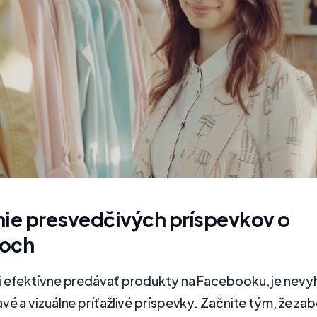
nie presvedčivých príspevkov o
och
i efektívne predávať produkty na Facebooku, je nevy
vé a vizuálne príťažlivé príspevky. Začnite tým, že za