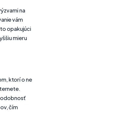
výzvami na
ovanie vám
nto opakujúci
yššiu mieru
, ktorí o ne
nternete.
epodobnosť
ov, čím