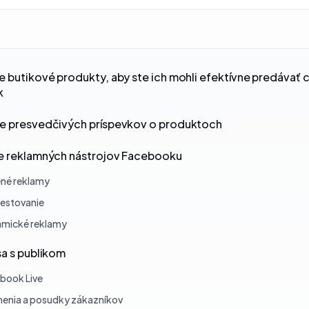
e butikové produkty, aby ste ich mohli efektívne predávať 
k
ie presvedčivých príspevkov o produktoch
ie reklamných nástrojov Facebooku
ené reklamy
testovanie
mické reklamy
sa s publikom
book Live
enia a posudky zákazníkov