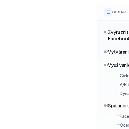
OBSAH
Zvýraznit
01
Faceboo
Vytváran
02
Využívan
03
Ciel
A/B 
Dyna
Spájanie 
04
Face
Ocen