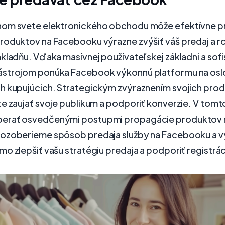
om svete elektronického obchodu môže efektívne p
oduktov na Facebooku výrazne zvýšiť váš predaj a roz
ákladňu. Vďaka masívnej používateľskej základni a so
strojom ponúka Facebook výkonnú platformu na osl
h kupujúcich. Strategickým zvýraznením svojich prod
e zaujať svoje publikum a podporiť konverzie. V tomt
erať osvedčenými postupmi propagácie produktov 
ozoberieme spôsob predaja služby na Facebooku a v
o zlepšiť vašu stratégiu predaja a podporiť registrác