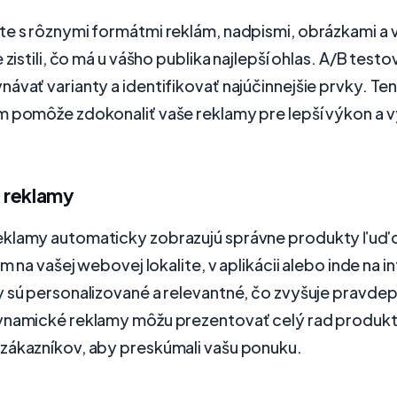
te s rôznymi formátmi reklám, nadpismi, obrázkami a 
 zistili, čo má u vášho publika najlepší ohlas. A/B test
ávať varianty a identifikovať najúčinnejšie prvky. Te
m pomôže zdokonaliť vaše reklamy pre lepší výkon a v
 reklamy
klamy automaticky zobrazujú správne produkty ľuďom
em na vašej webovej lokalite, v aplikácii alebo inde na i
y sú personalizované a relevantné, čo zvyšuje pravd
ynamické reklamy môžu prezentovať celý rad produkt
zákazníkov, aby preskúmali vašu ponuku.