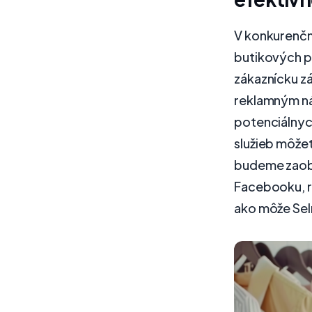
V konkurenčn
butikových pr
zákaznícku z
reklamným ná
potenciálnyc
služieb môžet
budeme zaob
Facebooku, r
ako môže Selm