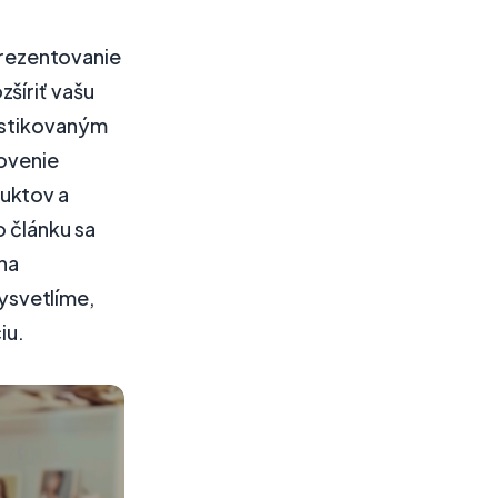
rezentovanie
šíriť vašu
fistikovaným
ovenie
uktov a
o článku sa
na
ysvetlíme,
iu.