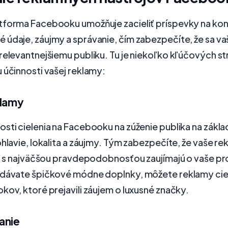
tforma Facebooku umožňuje zacieliť príspevky na ko
 údaje, záujmy a správanie, čím zabezpečíte, že sa v
relevantnejšiemu publiku. Tu je niekoľko kľúčových str
 účinnosti vašej reklamy:
klamy
sti cielenia na Facebooku na zúženie publika na zákla
ohlavie, lokalita a záujmy. Tým zabezpečíte, že vaše re
 sa s najväčšou pravdepodobnosťou zaujímajú o vaše p
edávate špičkové módne doplnky, môžete reklamy ciel
kov, ktoré prejavili záujem o luxusné značky.
anie