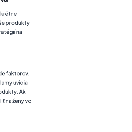
nkrétne
aše produkty
atégií na
de faktorov,
klamy uvidia
rodukty. Ak
iť na ženy vo