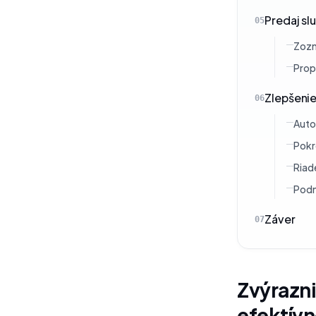
Predaj sl
05
Zozn
Prop
Zlepšeni
06
Auto
Pokr
Riad
Podn
Záver
07
Zvýrazni
efektív