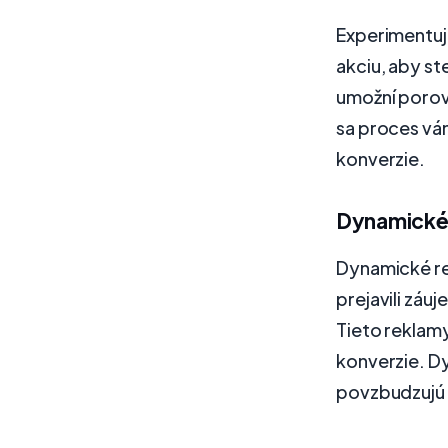
Experimentuj
akciu, aby ste
umožní porovn
sa proces vá
konverzie.
Dynamické
Dynamické re
prejavili záuj
Tieto reklam
konverzie. D
povzbudzujú 