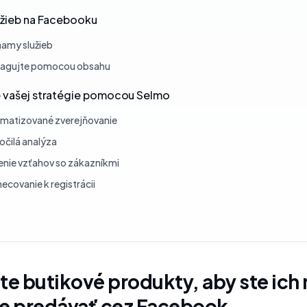
užieb na Facebooku
amy služieb
agujte pomocou obsahu
e vašej stratégie pomocou Selmo
matizované zverejňovanie
očilá analýza
enie vzťahov so zákazníkmi
ecovanie k registrácii
te butikové produkty, aby ste ich
ne predávať cez Facebook