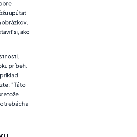
dobre
môžu upútať
h obrázkov,
aviť si, ako
stnosti.
bku príbeh.
apríklad
zte: "Táto
pretože
 potrebách a
ku