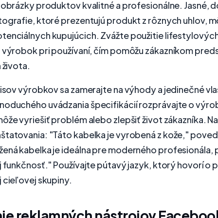
 obrázky produktov kvalitné a profesionálne. Jasné, 
tografie, ktoré prezentujú produkt z rôznych uhlov, 
tenciálnych kupujúcich. Zvážte použitie lifestylovýc
 výrobok pri používaní, čím pomôžu zákazníkom predst
 života.
pisov výrobkov sa zamerajte na výhody a jedinečné vla
noduchého uvádzania špecifikácií rozprávajte o výro
ôže vyriešiť problém alebo zlepšiť život zákazníka. N
štatovania: "Táto kabelka je vyrobená z kože," poved
žená kabelka je ideálna pre moderného profesionála, 
j funkčnosť." Používajte pútavý jazyk, ktorý hovorí o
 cieľovej skupiny.
nie reklamných nástrojov Faceboo