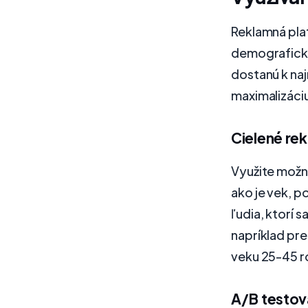
Reklamná pla
demografické
dostanú k naj
maximalizáciu
Cielené re
Využite možno
ako je vek, p
ľudia, ktorí
napríklad pr
veku 25-45 ro
A/B testov