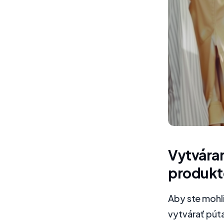
Vytvára
produkt
Aby ste mohl
vytvárať púta