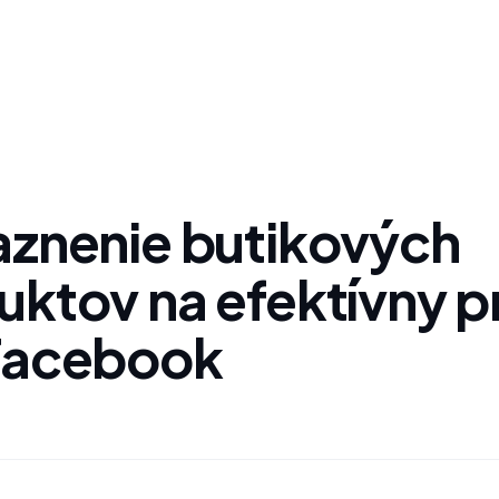
aznenie butikových
uktov na efektívny p
Facebook