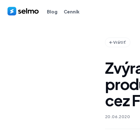
Blog
Cenník
Vrátiť
Zvýr
prod
cez 
20.06.2020