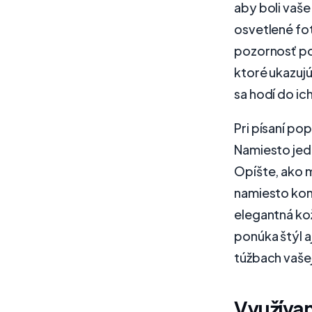
aby boli vaše
osvetlené fo
pozornosť po
ktoré ukazujú
sa hodí do ich
Pri písaní po
Namiesto jed
Opíšte, ako m
namiesto kon
elegantná ko
ponúka štýl a
túžbach vašej
Využíva