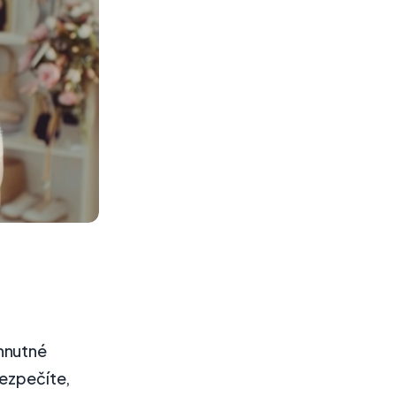
hnutné
bezpečíte,