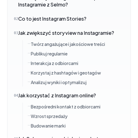
Instagramie z Selmo?
Co to jest Instagram Stories?
02
Jak zwiększyć story view na Instagramie?
03
Twórz angażujące i jakościowe treści
Publikuj regularnie
Interakcja z odbiorcami
Korzystaj z hashtagów i geotagów
Analizuj wyniki i optymalizuj
Jak korzystać z Instagram online?
04
Bezpośredni kontakt z odbiorcami
Wzrost sprzedaży
Budowanie marki