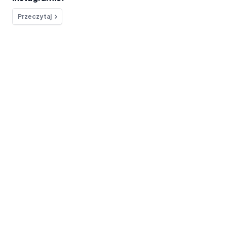
Przeczytaj
Chcesz o coś zapytać?
Skontaktuj się
Informacje
Live stream na FB