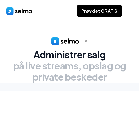
Prøv det GRATIS
Administrer salg
på live streams, opslag og
private beskeder
Vil du spørge om noget?