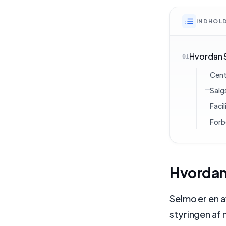
INDHOL
Hvordan S
01
Centr
Salg
Facil
Forb
Hvordan 
Selmo er en a
styringen af 