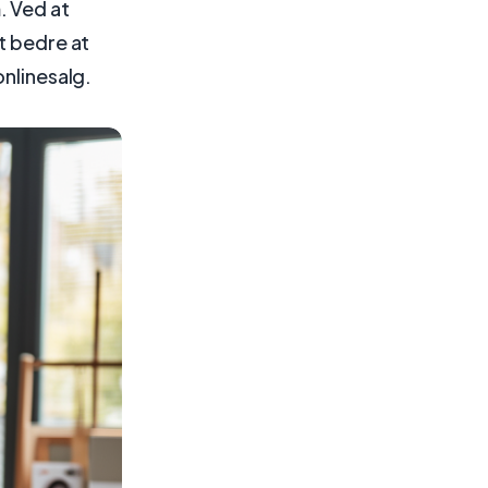
. Ved at
t bedre at
onlinesalg.