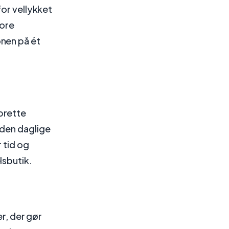
for vellykket
pore
nen på ét
prette
 den daglige
 tid og
lsbutik.
er, der gør