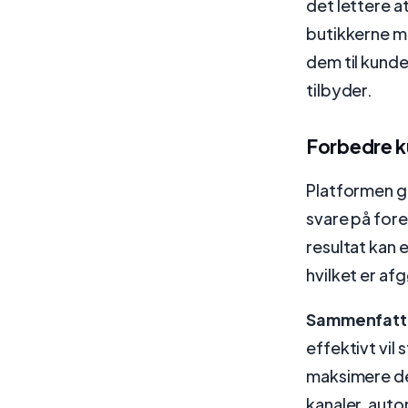
det lettere a
butikkerne m
dem til kund
tilbyder.
Forbedre 
Platformen g
svare på for
resultat kan
hvilket er af
Sammenfat
effektivt vil
maksimere der
kanaler, auto