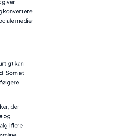
 giver
og konvertere
ociale medier
rtigt kan
ed. Som et
følgere,
ker, der
me og
lg i flere
rømline