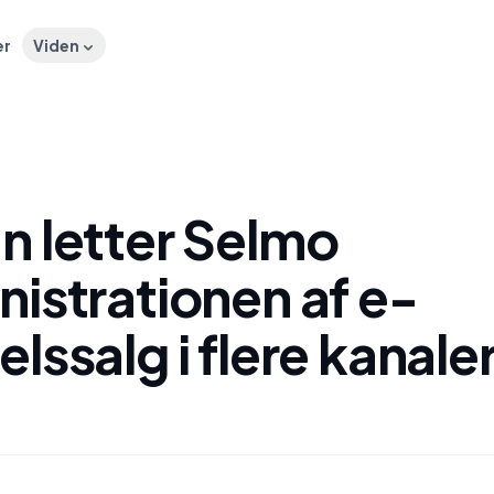
er
Viden
n letter Selmo
istrationen af e-
lssalg i flere kanale