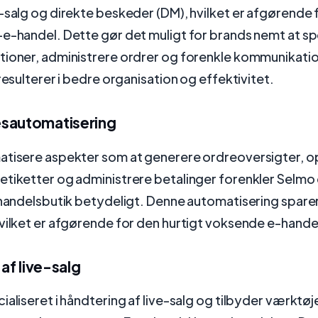
-salg og direkte beskeder (DM), hvilket er afgørende 
-e-handel. Dette gør det muligt for brands nemt at s
tioner, administrere ordrer og forenkle kommunikatio
 resulterer i bedre organisation og effektivitet.
sautomatisering
atisere aspekter som at generere ordreoversigter, o
etiketter og administrere betalinger forenkler Selmo
-handelsbutik betydeligt. Denne automatisering sparer
vilket er afgørende for den hurtigt voksende e-hande
 af live-salg
ialiseret i håndtering af live-salg og tilbyder værktøj