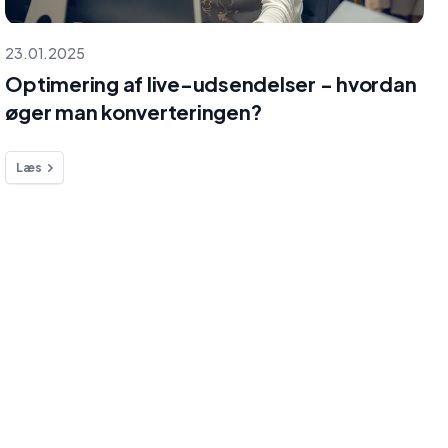
23.01.2025
Optimering af live-udsendelser - hvordan
øger man konverteringen?
Læs
Menu
E-mail
hello@selmo.io
ok
Priser