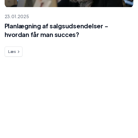
23.01.2025
Planlægning af salgsudsendelser -
hvordan får man succes?
Læs
Products
Solutions
Platforms
Live selling
Automation
Facebo