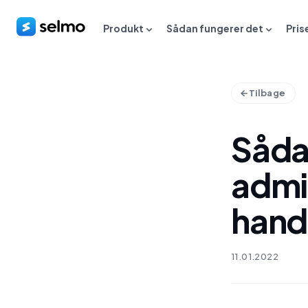
Produkt
Sådan fungerer det
Pris
Tilbage
Såda
admin
hande
11.01.2022