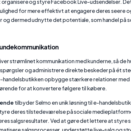
t organisere og styre Facebook Live-udsendelser. Det
ulighed for mere effektivt at engagere deres seere 
er og dermed udnytte det potentiale, som handel på s
kundekommunikation
iver strømlinet kommunikation med kunderne, så de hu
espørgsler og administrere direkte beskeder på ét st
 e-handelsbutikken opbygge stærkere relationer med 
gørende for at konvertere følgere til købere.
tende
tilbyder Selmo en unik løsning til e-handelsbutik
 styre deres tilstedeværelse på sociale medieplatfor
es salgsresultater. Ved at gøre det lettere at styre sa
matisere salgsprocesser, understøtte live-salg og st