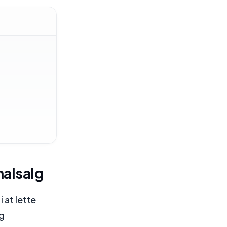
nalsalg
 at lette
og