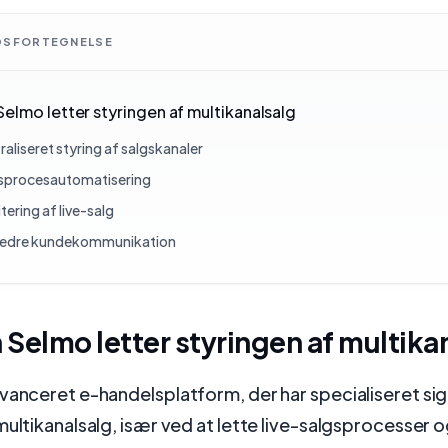
DSFORTEGNELSE
elmo letter styringen af multikanalsalg
aliseret styring af salgskanaler
sprocesautomatisering
itering af live-salg
edre kundekommunikation
Selmo letter styringen af multika
vanceret e-handelsplatform, der har specialiseret sig i
multikanalsalg, især ved at lette live-salgsprocesser 