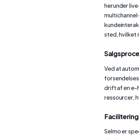
herunder live
multichannel
kundeinterak
sted, hvilket
Salgsproce
Ved at autom
forsendelses
drift af en e
ressourcer, h
Facilitering
Selmo er spec