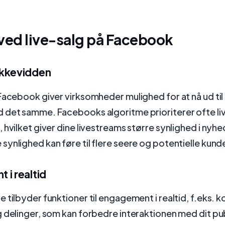
.
ved live-salg på Facebook
ækkevidden
Facebook giver virksomheder mulighed for at nå ud til 
 det samme. Facebooks algoritme prioriterer ofte li
 hvilket giver dine livestreams større synlighed i nyh
ynlighed kan føre til flere seere og potentielle kund
 i realtid
 tilbyder funktioner til engagement i realtid, f.eks.
g delinger, som kan forbedre interaktionen med dit p