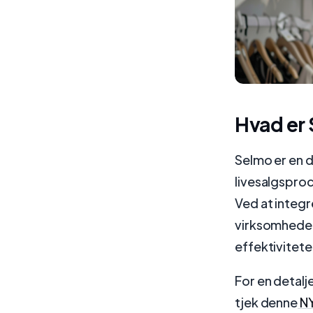
Hvad er
Selmo er en d
livesalgspro
Ved at integ
virksomheder 
effektivitet
For en detalj
tjek denne
NY