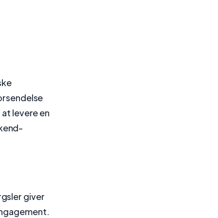
ske
forsendelse
 at levere en
ckend-
gsler giver
 engagement.