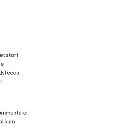
et stort
ve
edsfeeds.
er.
 kommentarer,
ublikum