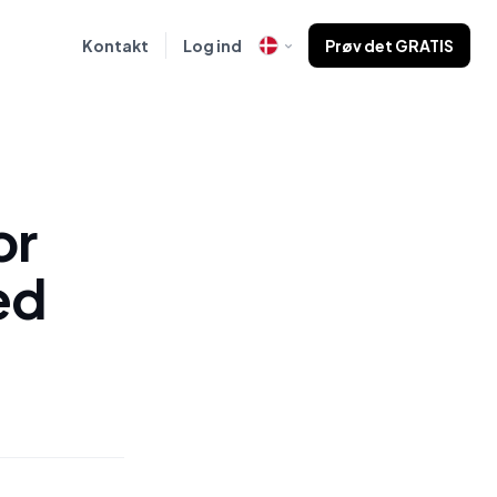
Kontakt
Log ind
Prøv det GRATIS
or
ed