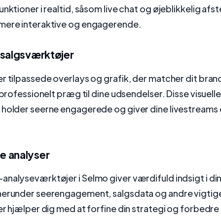
unktioner i realtid, såsom live chat og øjeblikkelig afs
mere interaktive og engagerende.
 salgsværktøjer
r tilpassede overlays og grafik, der matcher dit bran
 professionelt præg til dine udsendelser. Disse visuelle
 holder seerne engagerede og giver dine livestreams 
 analyser
nalyseværktøjer i Selmo giver værdifuld indsigt i di
herunder seerengagement, salgsdata og andre vigtige
er hjælper dig med at forfine din strategi og forbedre