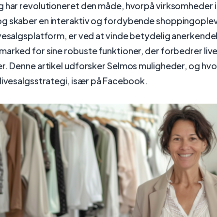
g har revolutioneret den måde, hvorpå virksomheder 
g skaber en interaktiv og fordybende shoppingoplev
vesalgsplatform, er ved at vinde betydelig anerkende
arked for sine robuste funktioner, der forbedrer liv
er. Denne artikel udforsker Selmos muligheder, og hv
livesalgsstrategi, især på Facebook.