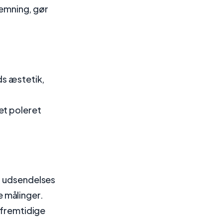
temning, gør
ds æstetik,
et poleret
n udsendelses
 målinger.
 fremtidige