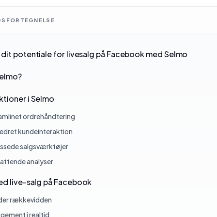
DSFORTEGNELSE
dit potentiale for livesalg på Facebook med Selmo
Selmo?
tioner i Selmo
amlinet ordrehåndtering
edret kundeinteraktion
assede salgsværktøjer
ttende analyser
ed live-salg på Facebook
der rækkevidden
gement i realtid