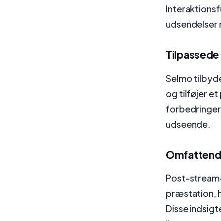
Interaktionsf
udsendelser 
Tilpassede
Selmo tilbyde
og tilføjer et
forbedringer
udseende.
Omfattende
Post-stream-a
præstation, 
Disse indsigt