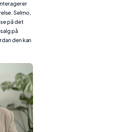
interagerer
else. Selmo,
lse på det
esalg på
ordan den kan