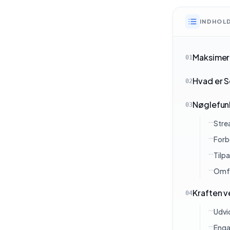
INDHOL
Maksimer 
01
Hvad er 
02
Nøglefunk
03
Stre
Forb
Tilp
Omfa
Kraften v
04
Udvi
Enga