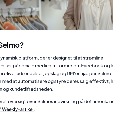
 Selmo?
ynamisk platform, der er designet til at strømline
cesser på sociale medieplatforme som Facebook og 
rere live-udsendelser, opslag og DM'er hjælper Selmo
med at automatisere og styre deres salg effektivt, h
en og kundetilfredsheden.
eret oversigt over Selmos indvirkning på det amerika
 Weekly-artikel
.