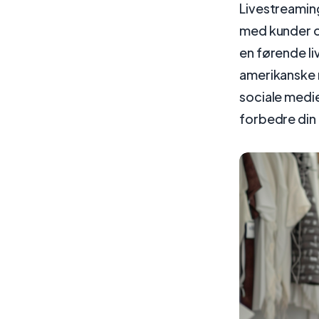
Livestreamin
med kunder o
en førende li
amerikanske m
sociale medi
forbedre din 