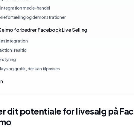
integration med e-handel
oriefortælling og demonstrationer
Selmo forbedrer Facebook Live Selling
øs integration
aktion i realtid
rstyring
ays og grafik, der kan tilpasses
on
 dit potentiale for livesalg på F
lmo