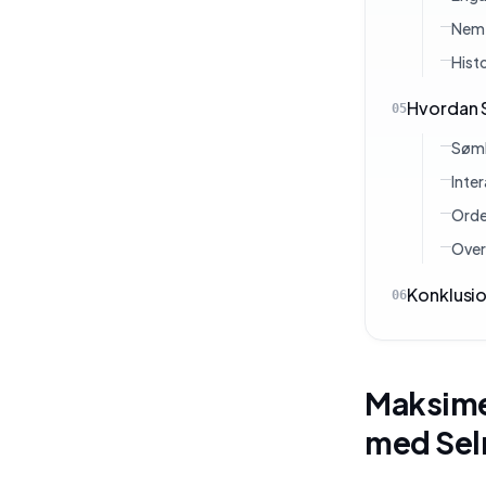
Nem 
Hist
Hvordan 
05
Søml
Inter
Orde
Overl
Konklusi
06
Maksimer
med Se