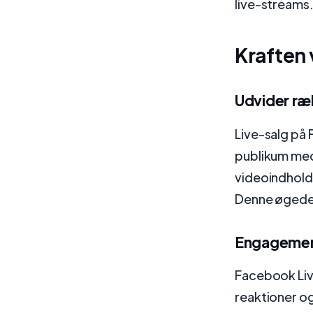
live-streams
Kraften 
Udvider r
Live-salg på 
publikum med
videoindhold,
Denne øgede s
Engagement
Facebook Live
reaktioner o