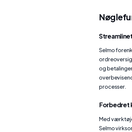
Nøglefu
Streamline
Selmo forenk
ordreoversigt
og betalinger
overbevisend
processer.
Forbedret 
Med værktøje
Selmo virkso