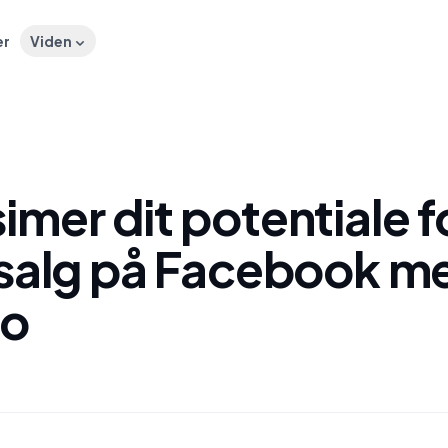
er
Viden
mer dit potentiale f
-salg på Facebook m
mo