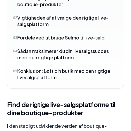
boutique-produkter
Vigtigheden af at vælge den rigtige live-
02
salgsplatform
Fordele ved at bruge Selmo til live-salg
03
Sådan maksimerer du din livesalgssucces
04
med den rigtige platform
Konklusion: Løft din butik med den rigtige
05
livesalgsplatform
Find de rigtige live-salgsplatforme til
dine boutique-produkter
I den stadigt udviklende verden af boutique-