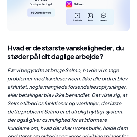
Hvad er de største vanskeligheder, du
støder på i dit daglige arbejde?
Før vi begyndte at bruge Selmo, havde vi mange
problemer med kundeservicen. Ikke alle ordrer blev
afsluttet, nogle manglede forsendelsesoplysninger,
eller betalinger blev ikke behandlet. Det viste sig, at
Selmo tilbød os funktioner og værktøjer, der løste
dette problem! Selmo er et utroligt nyttigt system,
der også giver os mulighed for at informere
kunderne om, hvad der sker i vores butik, holde dem
opdateret om nyheder og vores udviklingsplaner for