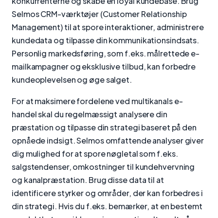
konkurrenterne og skabe en loyal kundebase. Brug
Selmos CRM-værktøjer (Customer Relationship
Management) til at spore interaktioner, administrere
kundedata og tilpasse din kommunikationsindsats.
Personlig markedsføring, som f.eks. målrettede e-
mailkampagner og eksklusive tilbud, kan forbedre
kundeoplevelsen og øge salget.
For at maksimere fordelene ved multikanals e-
handel skal du regelmæssigt analysere din
præstation og tilpasse din strategi baseret på den
opnåede indsigt. Selmos omfattende analyser giver
dig mulighed for at spore nøgletal som f.eks.
salgstendenser, omkostninger til kundehvervning
og kanalpræstation. Brug disse data til at
identificere styrker og områder, der kan forbedres i
din strategi. Hvis du f.eks. bemærker, at en bestemt