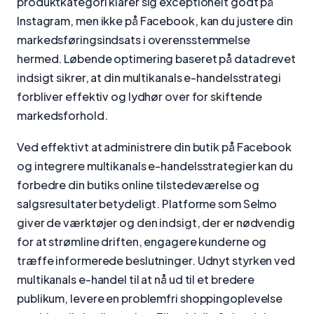
produktkategori klarer sig exceptionelt godt på
Instagram, men ikke på Facebook, kan du justere din
markedsføringsindsats i overensstemmelse
hermed. Løbende optimering baseret på datadrevet
indsigt sikrer, at din multikanals e-handelsstrategi
forbliver effektiv og lydhør over for skiftende
markedsforhold.
Ved effektivt at administrere din butik på Facebook
og integrere multikanals e-handelsstrategier kan du
forbedre din butiks online tilstedeværelse og
salgsresultater betydeligt. Platforme som Selmo
giver de værktøjer og den indsigt, der er nødvendig
for at strømline driften, engagere kunderne og
træffe informerede beslutninger. Udnyt styrken ved
multikanals e-handel til at nå ud til et bredere
publikum, levere en problemfri shoppingoplevelse