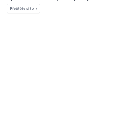
Přečtěte si to
Chcete se na něco zeptat?
Kontakt
Blog
Efektivní moderování
komentářů během živého