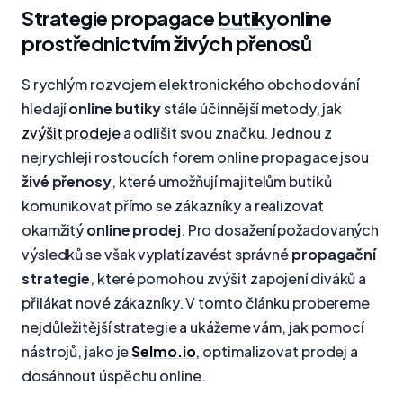
Strategie propagace
butiky
online
prostřednictvím živých přenosů
S rychlým rozvojem elektronického obchodování
hledají
online butiky
stále účinnější metody, jak
zvýšit prodeje
a odlišit svou značku. Jednou z
nejrychleji rostoucích forem online propagace jsou
živé přenosy
, které umožňují majitelům butiků
komunikovat přímo se zákazníky a realizovat
okamžitý
online prodej
. Pro dosažení požadovaných
výsledků se však vyplatí zavést správné
propagační
strategie
, které pomohou zvýšit zapojení diváků a
přilákat nové zákazníky. V tomto článku probereme
nejdůležitější strategie a ukážeme vám, jak pomocí
nástrojů, jako je
Selmo.io
, optimalizovat prodej a
dosáhnout úspěchu online.