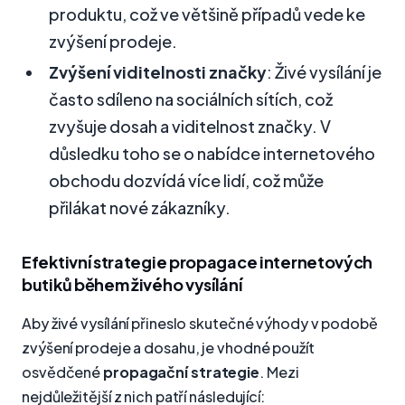
produktu, což ve většině případů vede ke
zvýšení prodeje.
Zvýšení viditelnosti značky
: Živé vysílání je
často sdíleno na sociálních sítích, což
zvyšuje dosah a viditelnost značky. V
důsledku toho se o nabídce internetového
obchodu dozvídá více lidí, což může
přilákat nové zákazníky.
Efektivní strategie propagace internetových
butiků během živého vysílání
Aby živé vysílání přineslo skutečné výhody v podobě
zvýšení prodeje a dosahu, je vhodné použít
osvědčené
propagační strategie
. Mezi
nejdůležitější z nich patří následující: