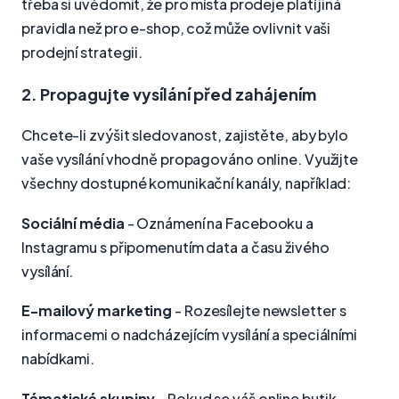
třeba si uvědomit, že pro místa prodeje platí jiná
pravidla než pro e-shop, což může ovlivnit vaši
prodejní strategii.
2. Propagujte vysílání před zahájením
Chcete-li zvýšit sledovanost, zajistěte, aby bylo
vaše vysílání vhodně propagováno online. Využijte
všechny dostupné komunikační kanály, například:
Sociální média
- Oznámení na Facebooku a
Instagramu s připomenutím data a času živého
vysílání.
E-mailový marketing
- Rozesílejte newsletter s
informacemi o nadcházejícím vysílání a speciálními
nabídkami.
Tématické skupiny
- Pokud se váš online butik