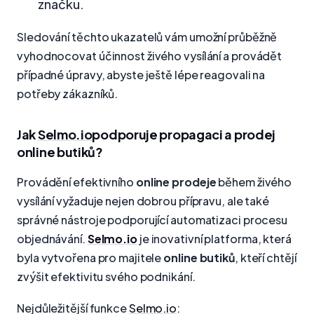
značku.
Sledování těchto ukazatelů vám umožní průběžně
vyhodnocovat účinnost živého vysílání a provádět
případné úpravy, abyste ještě lépe reagovali na
potřeby zákazníků.
Jak
Selmo.io
podporuje propagaci a prodej
online butiků?
Provádění efektivního
online prodeje
během živého
vysílání vyžaduje nejen dobrou přípravu, ale také
správné nástroje podporující automatizaci procesu
objednávání.
Selmo.io
je inovativní platforma, která
byla vytvořena pro majitele
online butiků
, kteří chtějí
zvýšit efektivitu svého podnikání.
Nejdůležitější funkce
Selmo.io
: