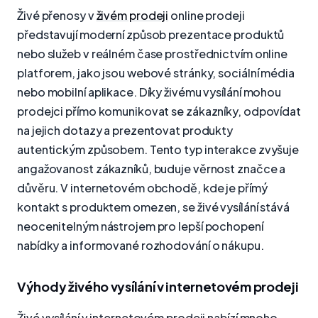
Živé přenosy v
živém prodeji
online prodeji
představují moderní způsob prezentace produktů
nebo služeb v reálném čase prostřednictvím online
platforem, jako jsou webové stránky, sociální média
nebo mobilní aplikace. Díky živému vysílání mohou
prodejci přímo komunikovat se zákazníky, odpovídat
na jejich dotazy a prezentovat produkty
autentickým způsobem. Tento typ interakce zvyšuje
angažovanost zákazníků, buduje věrnost značce a
důvěru. V internetovém obchodě, kde je přímý
kontakt s produktem omezen, se živé vysílání stává
neocenitelným nástrojem pro lepší pochopení
nabídky a informované rozhodování o nákupu.
Výhody živého vysílání v internetovém prodeji
Živé vysílání v internetovém prodeji nabízí mnoho