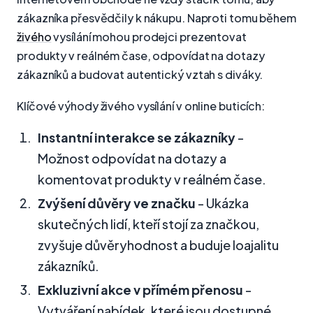
zákazníka přesvědčily k nákupu. Naproti tomu během
živého
vysílání mohou prodejci prezentovat
produkty v reálném čase, odpovídat na dotazy
zákazníků a budovat autentický vztah s diváky.
Klíčové výhody živého vysílání v online buticích:
Instantní interakce se zákazníky
-
Možnost odpovídat na dotazy a
komentovat produkty v reálném čase.
Zvýšení důvěry ve značku
- Ukázka
skutečných lidí, kteří stojí za značkou,
zvyšuje důvěryhodnost a buduje loajalitu
zákazníků.
Exkluzivní akce v přímém přenosu
-
Vytváření nabídek, které jsou dostupné