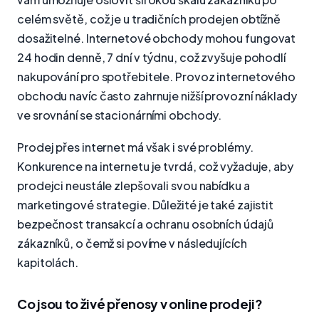
celém světě, což je u tradičních prodejen obtížně
dosažitelné. Internetové obchody mohou fungovat
24 hodin denně, 7 dní v týdnu, což zvyšuje pohodlí
nakupování pro spotřebitele. Provoz internetového
obchodu navíc často zahrnuje nižší provozní náklady
ve srovnání se stacionárními obchody.
Prodej přes internet má však i své problémy.
Konkurence na internetu je tvrdá, což vyžaduje, aby
prodejci neustále zlepšovali svou nabídku a
marketingové strategie. Důležité je také zajistit
bezpečnost transakcí a ochranu osobních údajů
zákazníků, o čemž si povíme v následujících
kapitolách.
Co jsou to živé přenosy v online prodeji?