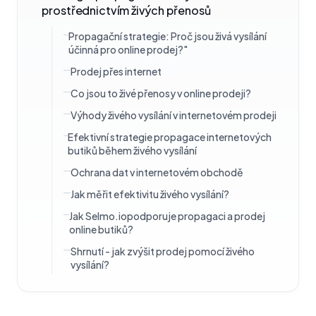
prostřednictvím živých přenosů
Propagační strategie: Proč jsou živá vysílání
účinná pro online prodej?"
Prodej přes internet
Co jsou to živé přenosy v online prodeji?
Výhody živého vysílání v internetovém prodeji
Efektivní strategie propagace internetových
butiků během živého vysílání
Ochrana dat v internetovém obchodě
Jak měřit efektivitu živého vysílání?
Jak Selmo.iopodporuje propagaci a prodej
online butiků?
Shrnutí - jak zvýšit prodej pomocí živého
vysílání?