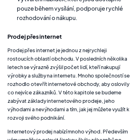
pouze během vysílání, podporuje rychlé
rozhodování o nákupu.
Prodej přes internet
Prodej přes internet je jednou z nejrychleji
rostoucích oblastí obchodu. V posledních několika
letech se výrazně zvýšil počet lidí, kteří nakupují
výrobky a služby na internetu. Mnoho společností se
rozhodlo otevřít internetové obchody, aby oslovily
co nejvíce zákazníků. V této kapitole se budeme
zabývat základy internetového prodeje, jeho
výhodami a nevýhodami a tím, jak jej můžete využít k
rozvoji svého podnikání.
Internetový prodej nabízí mnoho výhod. Především
vám umožňuje oslovit širokou škálu zákazníků po