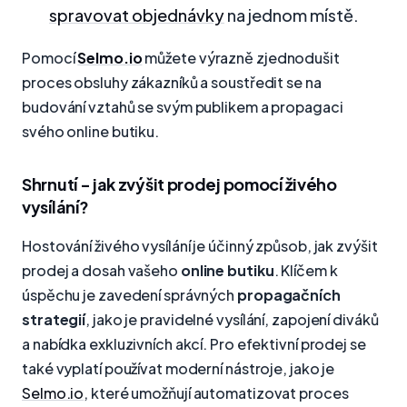
spravovat objednávky
na jednom místě.
Pomocí
Selmo.io
můžete výrazně zjednodušit
proces obsluhy zákazníků a soustředit se na
budování vztahů se svým publikem a propagaci
svého online butiku.
Shrnutí - jak zvýšit prodej pomocí živého
vysílání?
Hostování živého vysílání je účinný způsob, jak zvýšit
prodej a dosah vašeho
online butiku
. Klíčem k
úspěchu je zavedení správných
propagačních
strategií
, jako je pravidelné vysílání, zapojení diváků
a nabídka exkluzivních akcí. Pro efektivní prodej se
také vyplatí používat moderní nástroje, jako je
Selmo.io
, které umožňují automatizovat proces